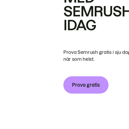
SEMRUS
IDAG
Prova Semrush gratis i sju da
när som helst.
Prova gratis