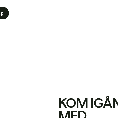
ig
KOM IGÅ
MED