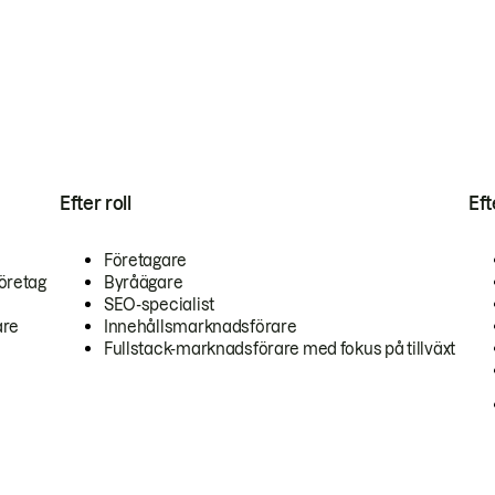
Efter roll
Ef
Företagare
öretag
Byråägare
SEO-specialist
are
Innehållsmarknadsförare
Fullstack-marknadsförare med fokus på tillväxt