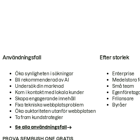
Användningsfall
Efter storlek
Öka synligheten i sökningar
Enterprise
Bli rekommenderad av AI
Medelstora f
Undersök din marknad
Små team
Kom i kontakt med lokala kunder
Egenföretag
Skapa engagerande innehåll
Frilansare
Fixa tekniska webbplatsproblem
Byråer
Öka auktoriteten utanför webbplatsen
Ta fram kundstrategier
Se alla användningsfall
PROVA SEMRUSH ONE GRATIS