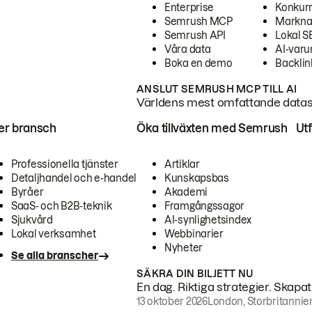
Enterprise
Konkur
Semrush MCP
Markna
Semrush API
Lokal 
Våra data
AI-var
Boka en demo
Backlin
ANSLUT SEMRUSH MCP TILL AI
Världens mest omfattande dataset
ter bransch
Öka tillväxten med Semrush
Ut
Professionella tjänster
Artiklar
Detaljhandel och e-handel
Kunskapsbas
Byråer
Akademi
SaaS- och B2B-teknik
Framgångssagor
Sjukvård
AI-synlighetsindex
Lokal verksamhet
Webbinarier
Nyheter
Se alla branscher
SÄKRA DIN BILJETT NU
En dag. Riktiga strategier. Skapa
13 oktober 2026
London, Storbritannie