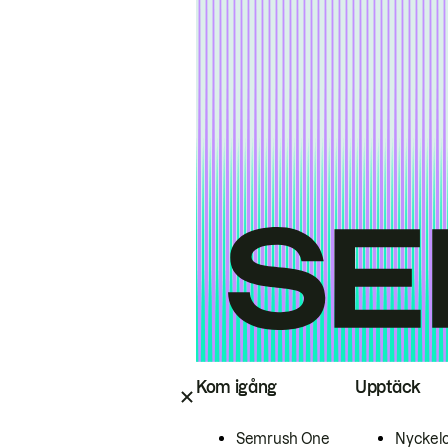
Kom igång
Upptäck
Semrush One
Nyckel