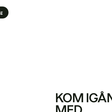
ig
KOM IGÅ
MED