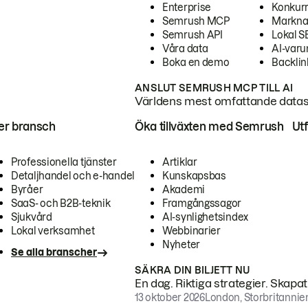
Enterprise
Konkur
Semrush MCP
Markna
Semrush API
Lokal 
Våra data
AI-var
Boka en demo
Backlin
ANSLUT SEMRUSH MCP TILL AI
Världens mest omfattande dataset
ter bransch
Öka tillväxten med Semrush
Ut
Professionella tjänster
Artiklar
Detaljhandel och e-handel
Kunskapsbas
Byråer
Akademi
SaaS- och B2B-teknik
Framgångssagor
Sjukvård
AI-synlighetsindex
Lokal verksamhet
Webbinarier
Nyheter
Se alla branscher
SÄKRA DIN BILJETT NU
En dag. Riktiga strategier. Skapa
13 oktober 2026
London, Storbritannie