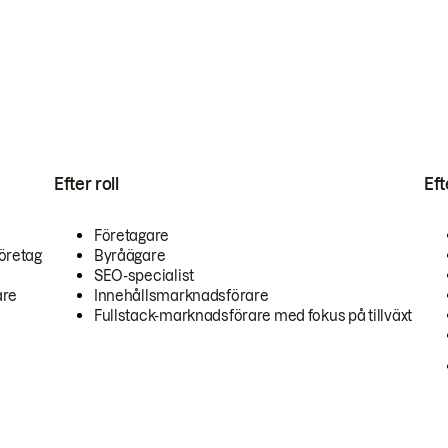
Efter roll
Ef
Företagare
öretag
Byråägare
SEO-specialist
are
Innehållsmarknadsförare
Fullstack-marknadsförare med fokus på tillväxt