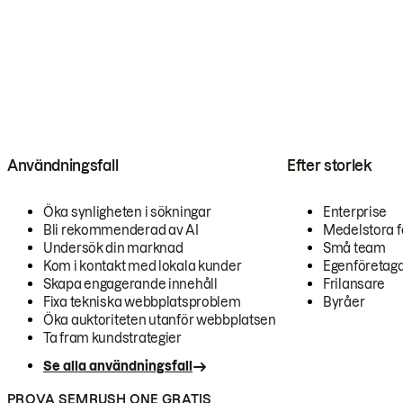
Användningsfall
Efter storlek
Öka synligheten i sökningar
Enterprise
Bli rekommenderad av AI
Medelstora f
Undersök din marknad
Små team
Kom i kontakt med lokala kunder
Egenföretag
Skapa engagerande innehåll
Frilansare
Fixa tekniska webbplatsproblem
Byråer
Öka auktoriteten utanför webbplatsen
Ta fram kundstrategier
Se alla användningsfall
PROVA SEMRUSH ONE GRATIS