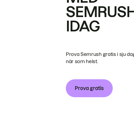
SEMRUS
IDAG
Prova Semrush gratis i sju da
när som helst.
Prova gratis