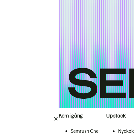
Kom igång
Upptäck
Semrush One
Nyckel