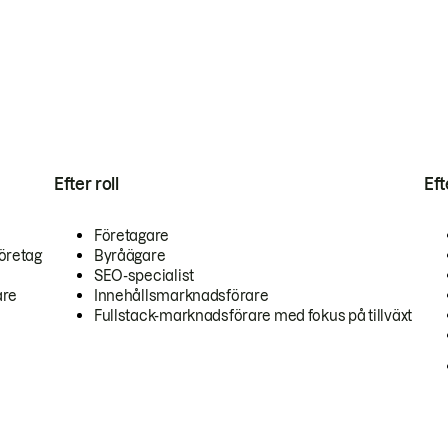
Efter roll
Ef
Företagare
öretag
Byråägare
SEO-specialist
are
Innehållsmarknadsförare
Fullstack-marknadsförare med fokus på tillväxt