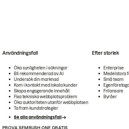
Användningsfall
Efter storlek
Öka synligheten i sökningar
Enterprise
Bli rekommenderad av AI
Medelstora f
Undersök din marknad
Små team
Kom i kontakt med lokala kunder
Egenföretag
Skapa engagerande innehåll
Frilansare
Fixa tekniska webbplatsproblem
Byråer
Öka auktoriteten utanför webbplatsen
Ta fram kundstrategier
Se alla användningsfall
PROVA SEMRUSH ONE GRATIS