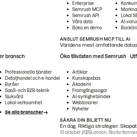
Enterprise
Konkur
Semrush MCP
Markna
Semrush API
Lokal 
Våra data
AI-var
Boka en demo
Backlin
ANSLUT SEMRUSH MCP TILL AI
Världens mest omfattande dataset
ter bransch
Öka tillväxten med Semrush
Ut
Professionella tjänster
Artiklar
Detaljhandel och e-handel
Kunskapsbas
Byråer
Akademi
SaaS- och B2B-teknik
Framgångssagor
Sjukvård
AI-synlighetsindex
Lokal verksamhet
Webbinarier
Nyheter
Se alla branscher
SÄKRA DIN BILJETT NU
En dag. Riktiga strategier. Skapa
13 oktober 2026
London, Storbritannie