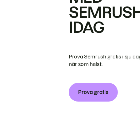
SEMRUS
IDAG
Prova Semrush gratis i sju da
när som helst.
Prova gratis