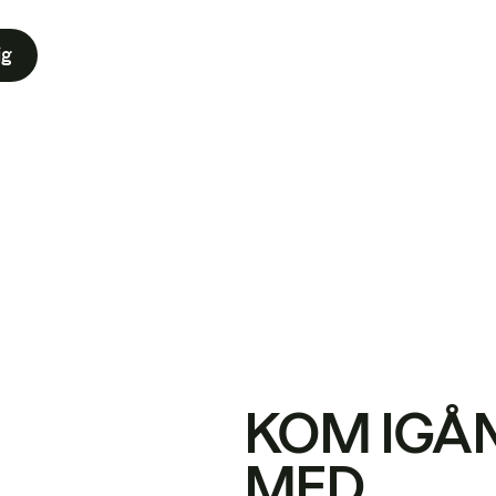
ig
KOM IGÅ
MED