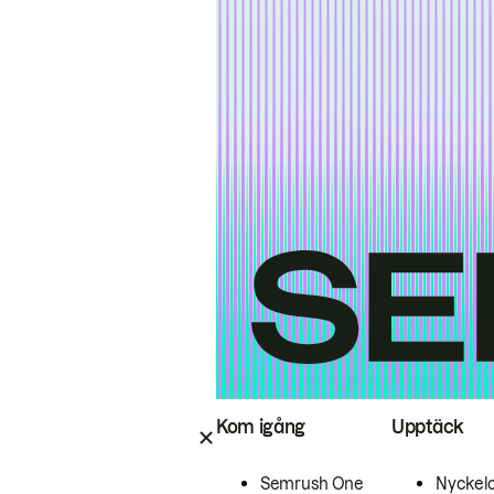
Kom igång
Upptäck
Semrush One
Nyckel