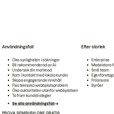
Användningsfall
Efter storlek
Öka synligheten i sökningar
Enterprise
Bli rekommenderad av AI
Medelstora f
Undersök din marknad
Små team
Kom i kontakt med lokala kunder
Egenföretag
Skapa engagerande innehåll
Frilansare
Fixa tekniska webbplatsproblem
Byråer
Öka auktoriteten utanför webbplatsen
Ta fram kundstrategier
Se alla användningsfall
PROVA SEMRUSH ONE GRATIS