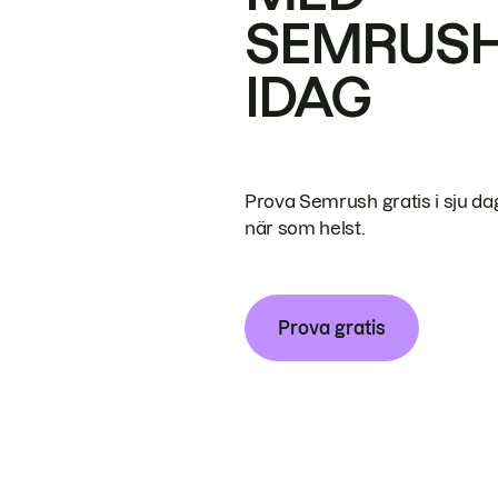
SEMRUS
IDAG
Prova Semrush gratis i sju da
när som helst.
Prova gratis