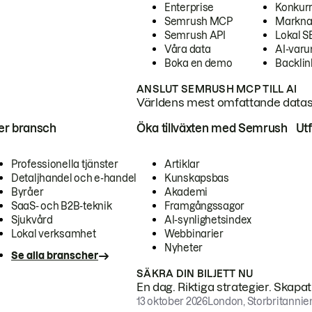
Enterprise
Konkur
Semrush MCP
Markna
Semrush API
Lokal 
Våra data
AI-var
Boka en demo
Backlin
ANSLUT SEMRUSH MCP TILL AI
Världens mest omfattande dataset
ter bransch
Öka tillväxten med Semrush
Ut
Professionella tjänster
Artiklar
Detaljhandel och e-handel
Kunskapsbas
Byråer
Akademi
SaaS- och B2B-teknik
Framgångssagor
Sjukvård
AI-synlighetsindex
Lokal verksamhet
Webbinarier
Nyheter
Se alla branscher
SÄKRA DIN BILJETT NU
En dag. Riktiga strategier. Skapa
13 oktober 2026
London, Storbritannie