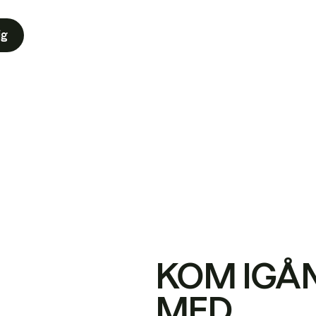
ig
KOM IGÅ
MED