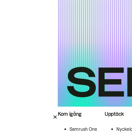
Kom igång
Upptäck
Semrush One
Nyckel