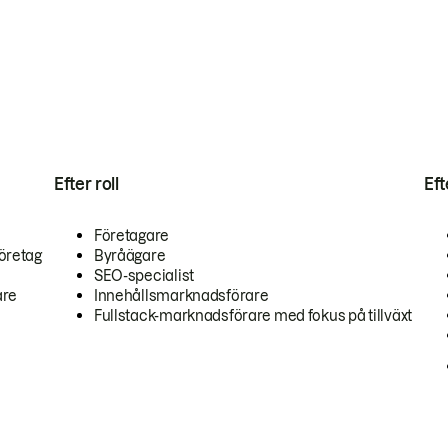
Efter roll
Ef
Företagare
öretag
Byråägare
SEO-specialist
are
Innehållsmarknadsförare
Fullstack-marknadsförare med fokus på tillväxt