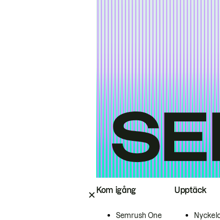
Kom igång
Upptäck
Semrush One
Nyckel