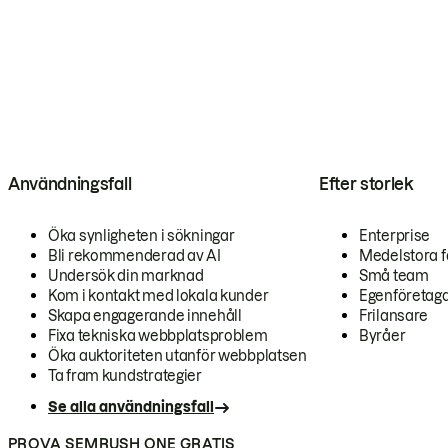
Användningsfall
Efter storlek
Öka synligheten i sökningar
Enterprise
Bli rekommenderad av AI
Medelstora f
Undersök din marknad
Små team
Kom i kontakt med lokala kunder
Egenföretag
Skapa engagerande innehåll
Frilansare
Fixa tekniska webbplatsproblem
Byråer
Öka auktoriteten utanför webbplatsen
Ta fram kundstrategier
Se alla användningsfall
PROVA SEMRUSH ONE GRATIS