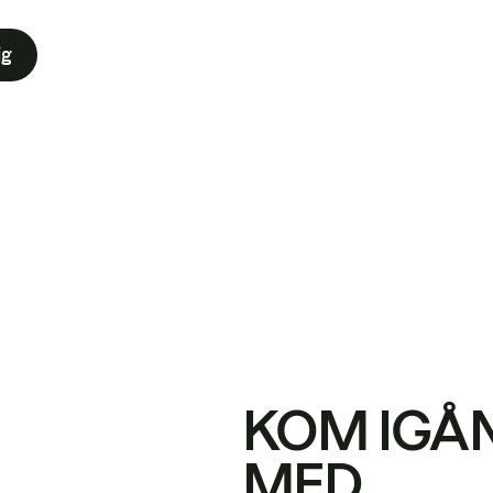
ig
KOM IGÅ
MED