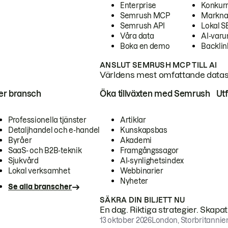
Enterprise
Konkur
Semrush MCP
Markna
Semrush API
Lokal 
Våra data
AI-var
Boka en demo
Backlin
ANSLUT SEMRUSH MCP TILL AI
Världens mest omfattande dataset
ter bransch
Öka tillväxten med Semrush
Ut
Professionella tjänster
Artiklar
Detaljhandel och e-handel
Kunskapsbas
Byråer
Akademi
SaaS- och B2B-teknik
Framgångssagor
Sjukvård
AI-synlighetsindex
Lokal verksamhet
Webbinarier
Nyheter
Se alla branscher
SÄKRA DIN BILJETT NU
En dag. Riktiga strategier. Skapa
13 oktober 2026
London, Storbritannie