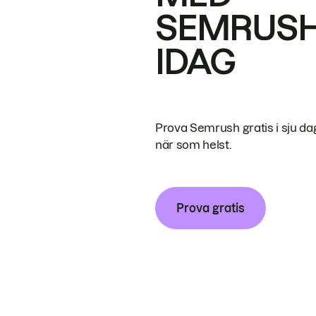
SEMRUS
IDAG
Prova Semrush gratis i sju da
när som helst.
Prova gratis