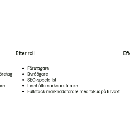
Efter roll
Ef
Företagare
öretag
Byråägare
SEO-specialist
are
Innehållsmarknadsförare
Fullstack-marknadsförare med fokus på tillväxt