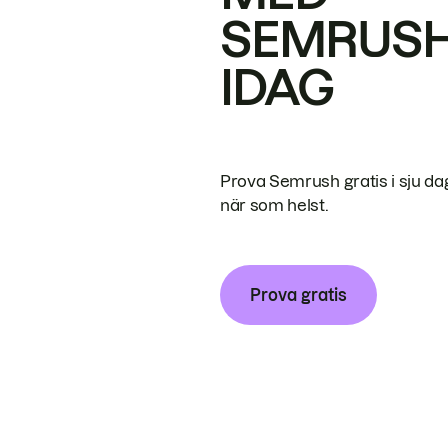
SEMRUS
IDAG
Prova Semrush gratis i sju da
när som helst.
Prova gratis