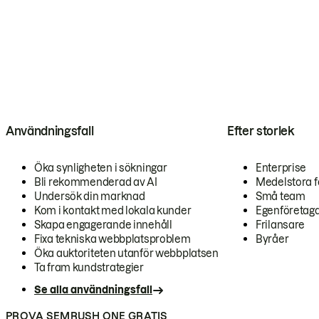
Användningsfall
Efter storlek
Öka synligheten i sökningar
Enterprise
Bli rekommenderad av AI
Medelstora f
Undersök din marknad
Små team
Kom i kontakt med lokala kunder
Egenföretag
Skapa engagerande innehåll
Frilansare
Fixa tekniska webbplatsproblem
Byråer
Öka auktoriteten utanför webbplatsen
Ta fram kundstrategier
Se alla användningsfall
PROVA SEMRUSH ONE GRATIS