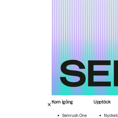
Kom igång
Upptäck
Semrush One
Nyckel