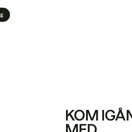
ig
KOM IGÅ
MED