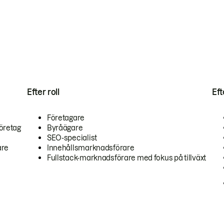
Efter roll
Ef
Företagare
öretag
Byråägare
SEO-specialist
are
Innehållsmarknadsförare
Fullstack-marknadsförare med fokus på tillväxt