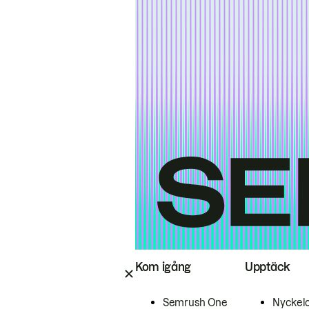
Kom igång
Upptäck
Semrush One
Nyckel