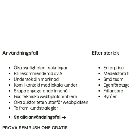
Användningsfall
Efter storlek
Öka synligheten i sökningar
Enterprise
Bli rekommenderad av AI
Medelstora f
Undersök din marknad
Små team
Kom i kontakt med lokala kunder
Egenföretag
Skapa engagerande innehåll
Frilansare
Fixa tekniska webbplatsproblem
Byråer
Öka auktoriteten utanför webbplatsen
Ta fram kundstrategier
Se alla användningsfall
PROVA SEMRUSH ONE GRATIS