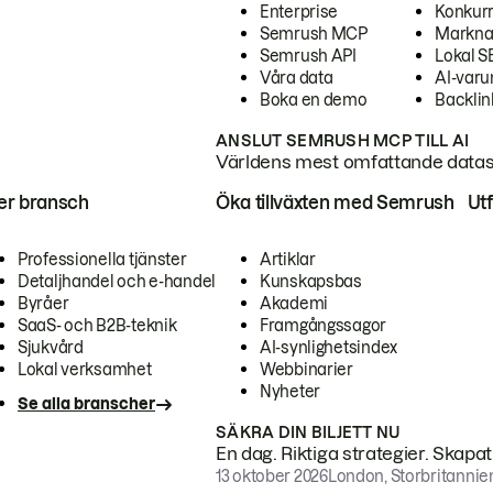
Enterprise
Konkur
Semrush MCP
Markna
Semrush API
Lokal 
Våra data
AI-var
Boka en demo
Backlin
ANSLUT SEMRUSH MCP TILL AI
Världens mest omfattande dataset
ter bransch
Öka tillväxten med Semrush
Ut
Professionella tjänster
Artiklar
Detaljhandel och e-handel
Kunskapsbas
Byråer
Akademi
SaaS- och B2B-teknik
Framgångssagor
Sjukvård
AI-synlighetsindex
Lokal verksamhet
Webbinarier
Nyheter
Se alla branscher
SÄKRA DIN BILJETT NU
En dag. Riktiga strategier. Skapa
13 oktober 2026
London, Storbritannie