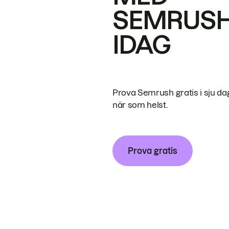
SEMRUS
IDAG
Prova Semrush gratis i sju da
när som helst.
Prova gratis