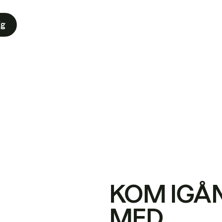
ig
KOM IGÅ
MED