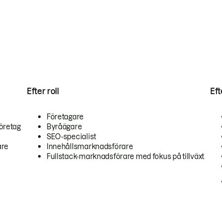
Efter roll
Ef
Företagare
öretag
Byråägare
SEO-specialist
are
Innehållsmarknadsförare
Fullstack-marknadsförare med fokus på tillväxt