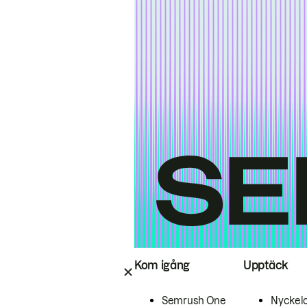
Kom igång
Upptäck
Semrush One
Nyckel