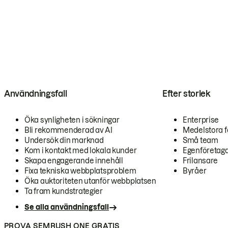
Användningsfall
Efter storlek
Öka synligheten i sökningar
Enterprise
Bli rekommenderad av AI
Medelstora f
Undersök din marknad
Små team
Kom i kontakt med lokala kunder
Egenföretag
Skapa engagerande innehåll
Frilansare
Fixa tekniska webbplatsproblem
Byråer
Öka auktoriteten utanför webbplatsen
Ta fram kundstrategier
Se alla användningsfall
PROVA SEMRUSH ONE GRATIS