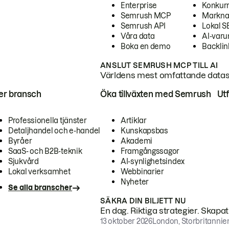
Enterprise
Konkur
Semrush MCP
Markna
Semrush API
Lokal 
Våra data
AI-var
Boka en demo
Backlin
ANSLUT SEMRUSH MCP TILL AI
Världens mest omfattande dataset
ter bransch
Öka tillväxten med Semrush
Ut
Professionella tjänster
Artiklar
Detaljhandel och e-handel
Kunskapsbas
Byråer
Akademi
SaaS- och B2B-teknik
Framgångssagor
Sjukvård
AI-synlighetsindex
Lokal verksamhet
Webbinarier
Nyheter
Se alla branscher
SÄKRA DIN BILJETT NU
En dag. Riktiga strategier. Skapa
13 oktober 2026
London, Storbritannie