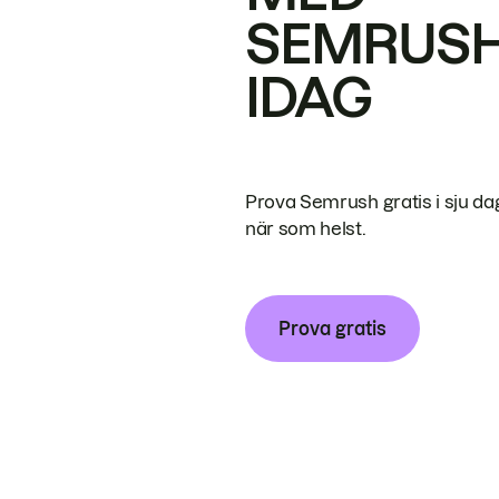
SEMRUS
IDAG
Prova Semrush gratis i sju da
när som helst.
Prova gratis