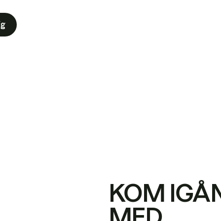
ig
KOM IGÅ
MED