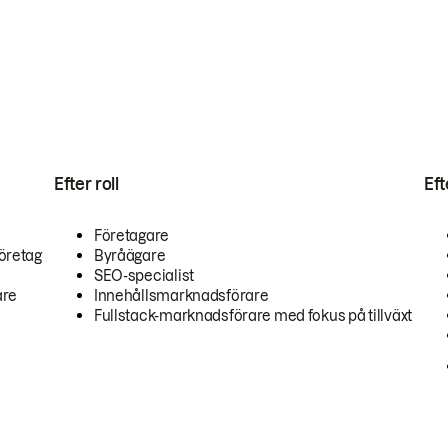
Efter roll
Ef
Företagare
öretag
Byråägare
SEO-specialist
are
Innehållsmarknadsförare
Fullstack-marknadsförare med fokus på tillväxt