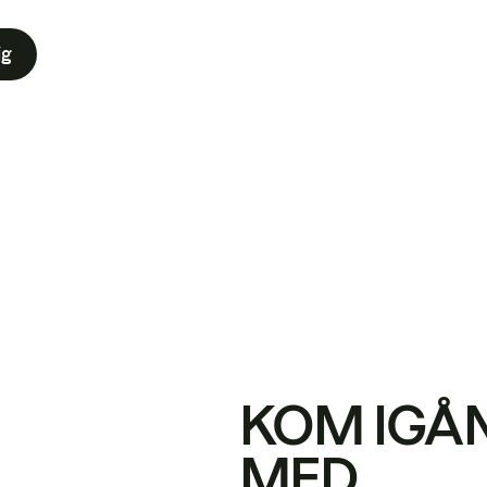
ig
KOM IGÅ
MED