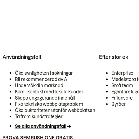
Användningsfall
Efter storlek
Öka synligheten i sökningar
Enterprise
Bli rekommenderad av AI
Medelstora f
Undersök din marknad
Små team
Kom i kontakt med lokala kunder
Egenföretag
Skapa engagerande innehåll
Frilansare
Fixa tekniska webbplatsproblem
Byråer
Öka auktoriteten utanför webbplatsen
Ta fram kundstrategier
Se alla användningsfall
PROVA SEMRUSH ONE GRATIS