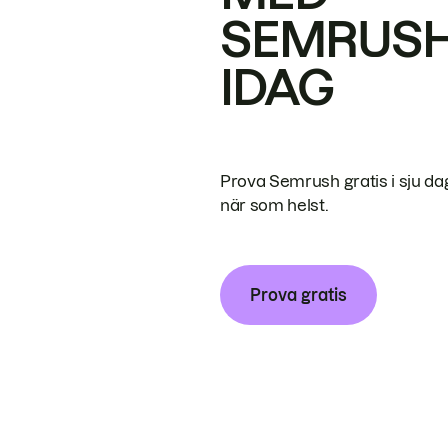
SEMRUS
IDAG
Prova Semrush gratis i sju da
när som helst.
Prova gratis