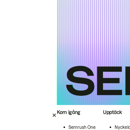
Kom igång
Upptäck
Semrush One
Nyckel