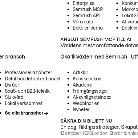
Enterprise
Konkur
Semrush MCP
Markna
Semrush API
Lokal 
Våra data
AI-var
Boka en demo
Backlin
ANSLUT SEMRUSH MCP TILL AI
Världens mest omfattande dataset
ter bransch
Öka tillväxten med Semrush
Ut
Professionella tjänster
Artiklar
Detaljhandel och e-handel
Kunskapsbas
Byråer
Akademi
SaaS- och B2B-teknik
Framgångssagor
Sjukvård
AI-synlighetsindex
Lokal verksamhet
Webbinarier
Nyheter
Se alla branscher
SÄKRA DIN BILJETT NU
En dag. Riktiga strategier. Skapa
13 oktober 2026
London, Storbritannie