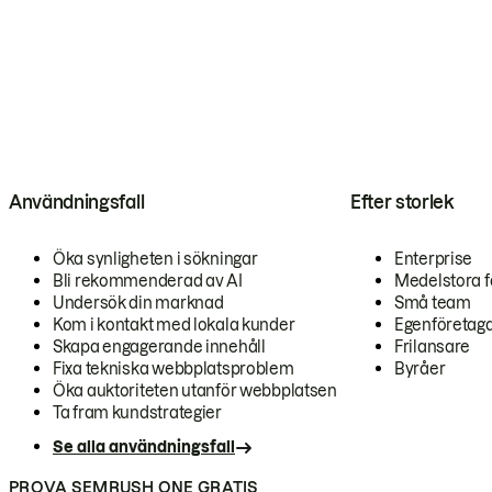
Användningsfall
Efter storlek
Öka synligheten i sökningar
Enterprise
Bli rekommenderad av AI
Medelstora f
Undersök din marknad
Små team
Kom i kontakt med lokala kunder
Egenföretag
Skapa engagerande innehåll
Frilansare
Fixa tekniska webbplatsproblem
Byråer
Öka auktoriteten utanför webbplatsen
Ta fram kundstrategier
Se alla användningsfall
PROVA SEMRUSH ONE GRATIS