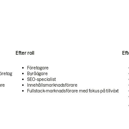
Efter roll
Ef
Företagare
öretag
Byråägare
SEO-specialist
are
Innehållsmarknadsförare
Fullstack-marknadsförare med fokus på tillväxt