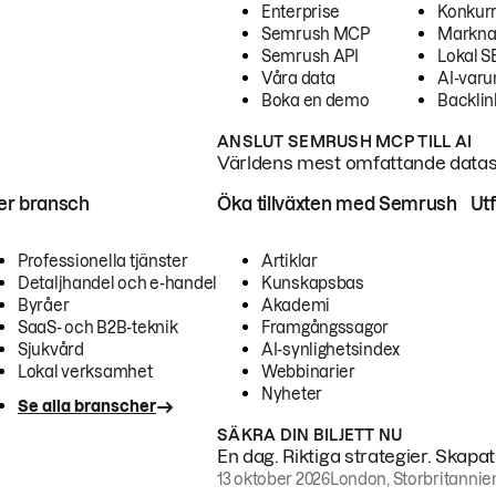
Enterprise
Konkur
Semrush MCP
Markna
Semrush API
Lokal 
Våra data
AI-var
Boka en demo
Backlin
ANSLUT SEMRUSH MCP TILL AI
Världens mest omfattande dataset
ter bransch
Öka tillväxten med Semrush
Ut
Professionella tjänster
Artiklar
Detaljhandel och e-handel
Kunskapsbas
Byråer
Akademi
SaaS- och B2B-teknik
Framgångssagor
Sjukvård
AI-synlighetsindex
Lokal verksamhet
Webbinarier
Nyheter
Se alla branscher
SÄKRA DIN BILJETT NU
En dag. Riktiga strategier. Skapa
13 oktober 2026
London, Storbritannie