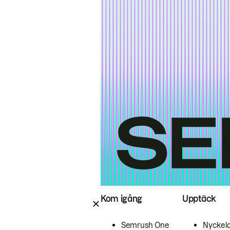
Kom igång
Upptäck
Semrush One
Nyckel