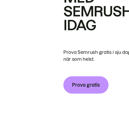
SEMRUS
IDAG
Prova Semrush gratis i sju da
när som helst.
Prova gratis