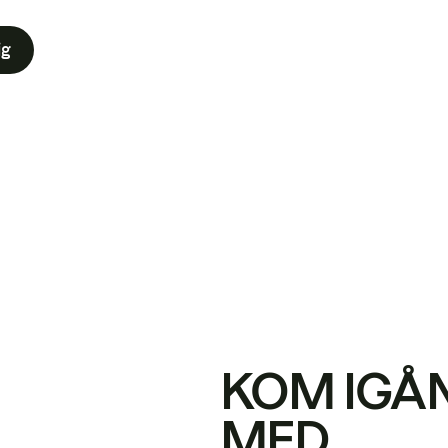
ig
KOM IGÅ
MED