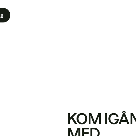
ig
KOM IGÅ
MED