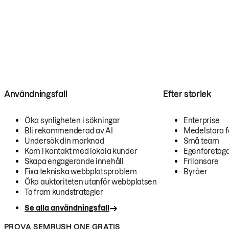
Användningsfall
Efter storlek
Öka synligheten i sökningar
Enterprise
Bli rekommenderad av AI
Medelstora f
Undersök din marknad
Små team
Kom i kontakt med lokala kunder
Egenföretag
Skapa engagerande innehåll
Frilansare
Fixa tekniska webbplatsproblem
Byråer
Öka auktoriteten utanför webbplatsen
Ta fram kundstrategier
Se alla användningsfall
PROVA SEMRUSH ONE GRATIS