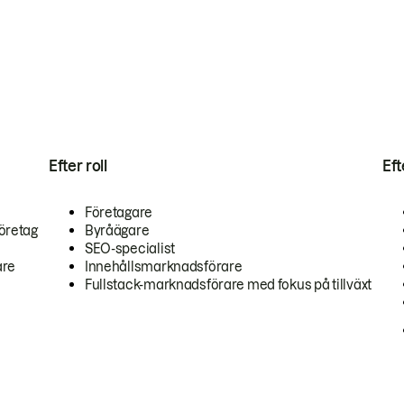
Efter roll
Ef
Företagare
öretag
Byråägare
SEO-specialist
are
Innehållsmarknadsförare
Fullstack-marknadsförare med fokus på tillväxt