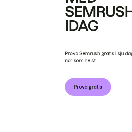
SEMRUS
IDAG
Prova Semrush gratis i sju da
när som helst.
Prova gratis