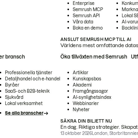
Enterprise
Konkur
Semrush MCP
Markna
Semrush API
Lokal 
Våra data
AI-var
Boka en demo
Backlin
ANSLUT SEMRUSH MCP TILL AI
Världens mest omfattande dataset
ter bransch
Öka tillväxten med Semrush
Ut
Professionella tjänster
Artiklar
Detaljhandel och e-handel
Kunskapsbas
Byråer
Akademi
SaaS- och B2B-teknik
Framgångssagor
Sjukvård
AI-synlighetsindex
Lokal verksamhet
Webbinarier
Nyheter
Se alla branscher
SÄKRA DIN BILJETT NU
En dag. Riktiga strategier. Skapa
13 oktober 2026
London, Storbritannie