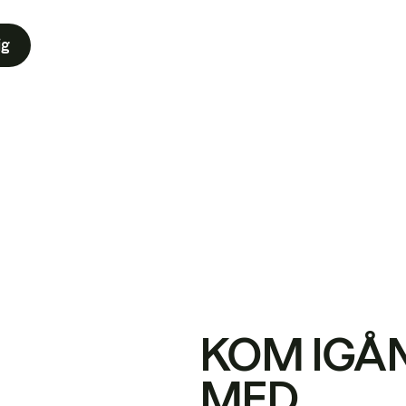
ig
KOM IGÅ
MED