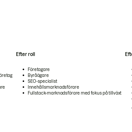
Efter roll
Ef
Företagare
öretag
Byråägare
SEO-specialist
are
Innehållsmarknadsförare
Fullstack-marknadsförare med fokus på tillväxt