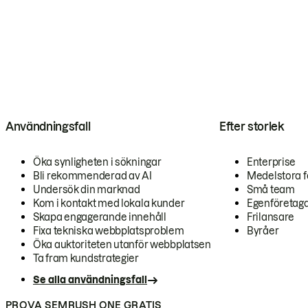
Användningsfall
Efter storlek
Öka synligheten i sökningar
Enterprise
Bli rekommenderad av AI
Medelstora f
Undersök din marknad
Små team
Kom i kontakt med lokala kunder
Egenföretag
Skapa engagerande innehåll
Frilansare
Fixa tekniska webbplatsproblem
Byråer
Öka auktoriteten utanför webbplatsen
Ta fram kundstrategier
Se alla användningsfall
PROVA SEMRUSH ONE GRATIS