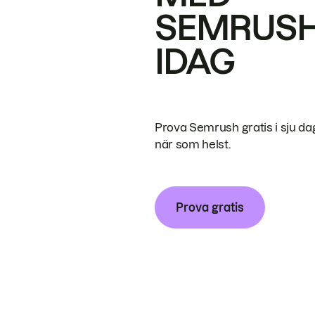
SEMRUS
IDAG
Prova Semrush gratis i sju da
när som helst.
Prova gratis