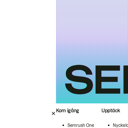
Kom igång
Upptäck
Semrush One
Nyckel