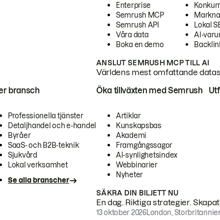
Enterprise
Konkur
Semrush MCP
Markna
Semrush API
Lokal 
Våra data
AI-var
Boka en demo
Backlin
ANSLUT SEMRUSH MCP TILL AI
Världens mest omfattande dataset
ter bransch
Öka tillväxten med Semrush
Ut
Professionella tjänster
Artiklar
Detaljhandel och e-handel
Kunskapsbas
Byråer
Akademi
SaaS- och B2B-teknik
Framgångssagor
Sjukvård
AI-synlighetsindex
Lokal verksamhet
Webbinarier
Nyheter
Se alla branscher
SÄKRA DIN BILJETT NU
En dag. Riktiga strategier. Skapa
13 oktober 2026
London, Storbritannie