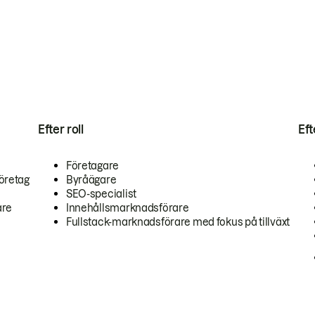
Efter roll
Ef
Företagare
öretag
Byråägare
SEO-specialist
are
Innehållsmarknadsförare
Fullstack-marknadsförare med fokus på tillväxt