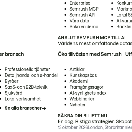
Enterprise
Konkur
Semrush MCP
Markna
Semrush API
Lokal 
Våra data
AI-var
Boka en demo
Backlin
ANSLUT SEMRUSH MCP TILL AI
Världens mest omfattande dataset
ter bransch
Öka tillväxten med Semrush
Ut
Professionella tjänster
Artiklar
Detaljhandel och e-handel
Kunskapsbas
Byråer
Akademi
SaaS- och B2B-teknik
Framgångssagor
Sjukvård
AI-synlighetsindex
Lokal verksamhet
Webbinarier
Nyheter
Se alla branscher
SÄKRA DIN BILJETT NU
En dag. Riktiga strategier. Skapa
13 oktober 2026
London, Storbritannie