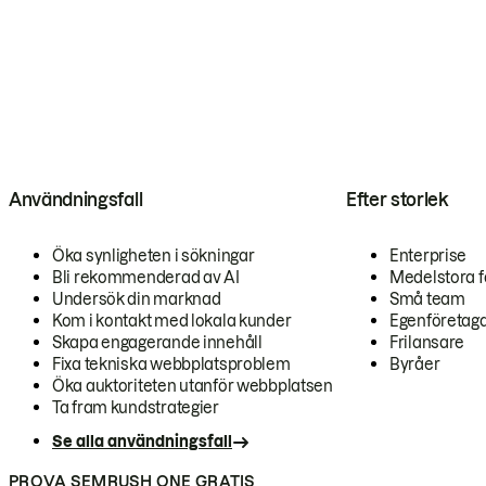
Användningsfall
Efter storlek
Öka synligheten i sökningar
Enterprise
Bli rekommenderad av AI
Medelstora f
Undersök din marknad
Små team
Kom i kontakt med lokala kunder
Egenföretag
Skapa engagerande innehåll
Frilansare
Fixa tekniska webbplatsproblem
Byråer
Öka auktoriteten utanför webbplatsen
Ta fram kundstrategier
Se alla användningsfall
PROVA SEMRUSH ONE GRATIS