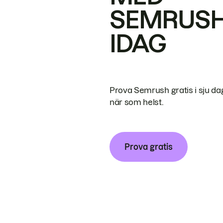
SEMRUS
IDAG
Prova Semrush gratis i sju da
när som helst.
Prova gratis