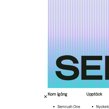
Kom igång
Upptäck
Semrush One
Nyckel