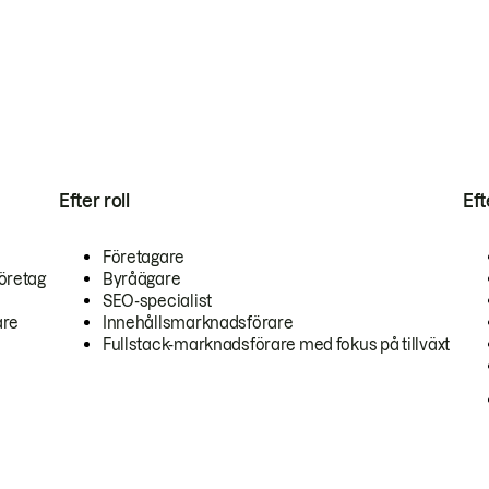
Efter roll
Ef
Företagare
öretag
Byråägare
SEO-specialist
are
Innehållsmarknadsförare
Fullstack-marknadsförare med fokus på tillväxt