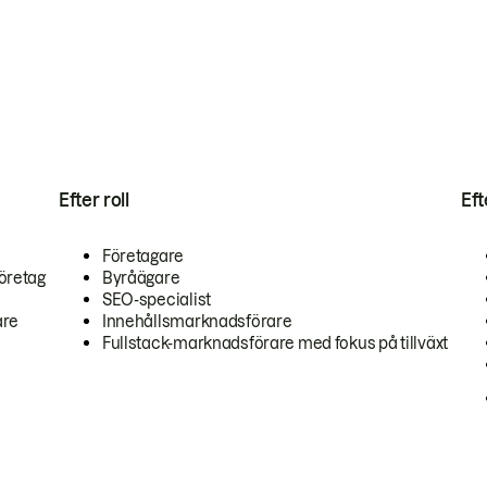
Efter roll
Ef
Företagare
öretag
Byråägare
SEO-specialist
are
Innehållsmarknadsförare
Fullstack-marknadsförare med fokus på tillväxt