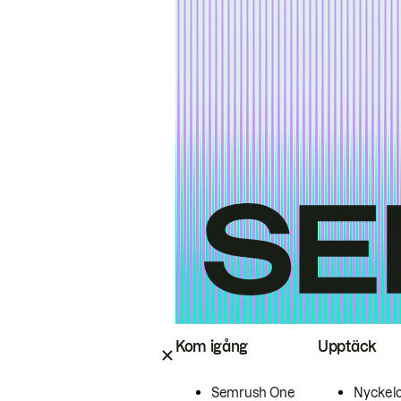
Kom igång
Upptäck
Semrush One
Nyckel