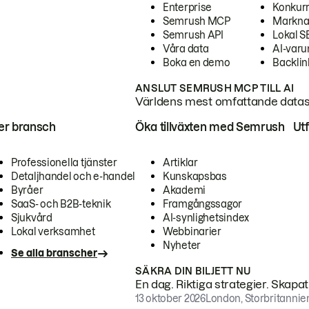
Enterprise
Konkur
Semrush MCP
Markna
Semrush API
Lokal 
Våra data
AI-var
Boka en demo
Backlin
ANSLUT SEMRUSH MCP TILL AI
Världens mest omfattande dataset
ter bransch
Öka tillväxten med Semrush
Ut
Professionella tjänster
Artiklar
Detaljhandel och e-handel
Kunskapsbas
Byråer
Akademi
SaaS- och B2B-teknik
Framgångssagor
Sjukvård
AI-synlighetsindex
Lokal verksamhet
Webbinarier
Nyheter
Se alla branscher
SÄKRA DIN BILJETT NU
En dag. Riktiga strategier. Skapa
13 oktober 2026
London, Storbritannie