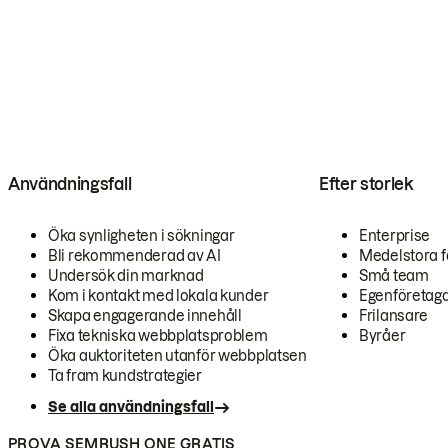
Användningsfall
Efter storlek
Öka synligheten i sökningar
Enterprise
Bli rekommenderad av AI
Medelstora f
Undersök din marknad
Små team
Kom i kontakt med lokala kunder
Egenföretag
Skapa engagerande innehåll
Frilansare
Fixa tekniska webbplatsproblem
Byråer
Öka auktoriteten utanför webbplatsen
Ta fram kundstrategier
Se alla användningsfall
PROVA SEMRUSH ONE GRATIS