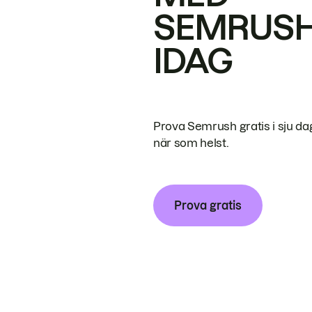
SEMRUS
IDAG
Prova Semrush gratis i sju da
när som helst.
Prova gratis