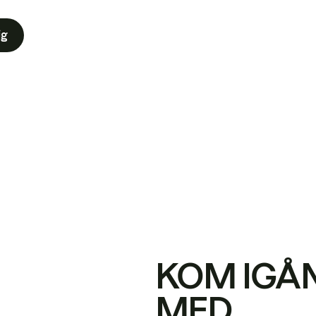
ig
KOM IGÅ
MED