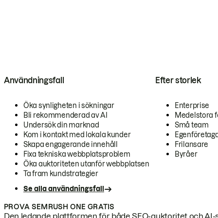
Användningsfall
Efter storlek
Öka synligheten i sökningar
Enterprise
Bli rekommenderad av AI
Medelstora f
Undersök din marknad
Små team
Kom i kontakt med lokala kunder
Egenföretag
Skapa engagerande innehåll
Frilansare
Fixa tekniska webbplatsproblem
Byråer
Öka auktoriteten utanför webbplatsen
Ta fram kundstrategier
Se alla användningsfall
PROVA SEMRUSH ONE GRATIS
Den ledande plattformen för både SEO-auktoritet och AI-s