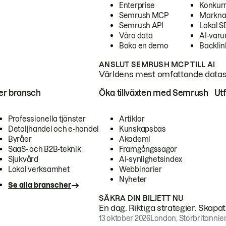
Enterprise
Konkur
Semrush MCP
Markna
Semrush API
Lokal 
Våra data
AI-var
Boka en demo
Backlin
ANSLUT SEMRUSH MCP TILL AI
Världens mest omfattande dataset
ter bransch
Öka tillväxten med Semrush
Ut
Professionella tjänster
Artiklar
Detaljhandel och e-handel
Kunskapsbas
Byråer
Akademi
SaaS- och B2B-teknik
Framgångssagor
Sjukvård
AI-synlighetsindex
Lokal verksamhet
Webbinarier
Nyheter
Se alla branscher
SÄKRA DIN BILJETT NU
En dag. Riktiga strategier. Skapa
13 oktober 2026
London, Storbritannie