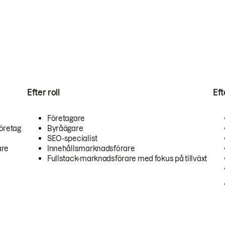
Efter roll
Ef
Företagare
öretag
Byråägare
SEO-specialist
are
Innehållsmarknadsförare
Fullstack-marknadsförare med fokus på tillväxt