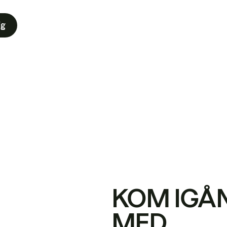
ig
KOM IGÅ
MED