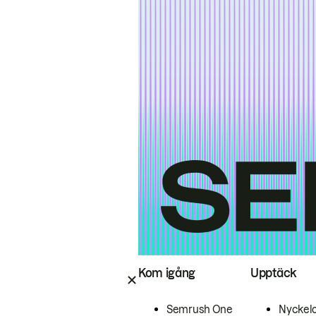
Kom igång
Upptäck
Semrush One
Nyckel