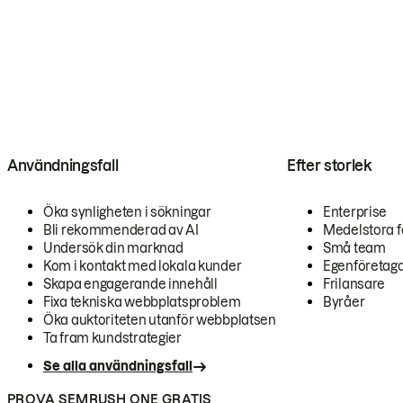
Användningsfall
Efter storlek
Öka synligheten i sökningar
Enterprise
Bli rekommenderad av AI
Medelstora f
Undersök din marknad
Små team
Kom i kontakt med lokala kunder
Egenföretag
Skapa engagerande innehåll
Frilansare
Fixa tekniska webbplatsproblem
Byråer
Öka auktoriteten utanför webbplatsen
Ta fram kundstrategier
Se alla användningsfall
PROVA SEMRUSH ONE GRATIS