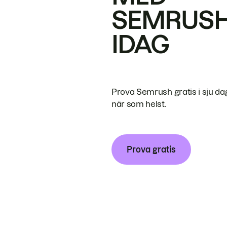
SEMRUS
IDAG
Prova Semrush gratis i sju da
när som helst.
Prova gratis