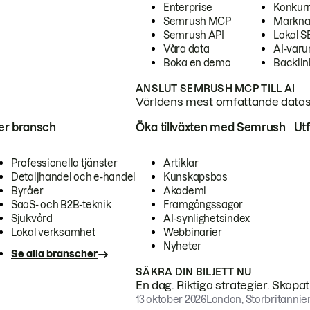
Enterprise
Konkur
Semrush MCP
Markna
Semrush API
Lokal 
Våra data
AI-var
Boka en demo
Backlin
ANSLUT SEMRUSH MCP TILL AI
Världens mest omfattande dataset
ter bransch
Öka tillväxten med Semrush
Ut
Professionella tjänster
Artiklar
Detaljhandel och e-handel
Kunskapsbas
Byråer
Akademi
SaaS- och B2B-teknik
Framgångssagor
Sjukvård
AI-synlighetsindex
Lokal verksamhet
Webbinarier
Nyheter
Se alla branscher
SÄKRA DIN BILJETT NU
En dag. Riktiga strategier. Skapa
13 oktober 2026
London, Storbritannie