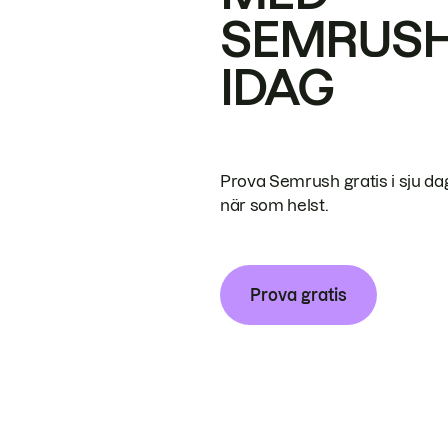
SEMRUS
IDAG
Prova Semrush gratis i sju da
när som helst.
Prova gratis