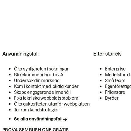
Användningsfall
Efter storlek
Öka synligheten i sökningar
Enterprise
Bli rekommenderad av AI
Medelstora f
Undersök din marknad
Små team
Kom i kontakt med lokala kunder
Egenföretag
Skapa engagerande innehåll
Frilansare
Fixa tekniska webbplatsproblem
Byråer
Öka auktoriteten utanför webbplatsen
Ta fram kundstrategier
Se alla användningsfall
PROVA SEMRUSH ONE GRATIS