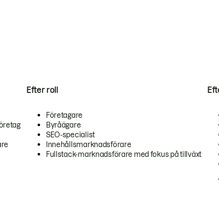
Efter roll
Ef
Företagare
öretag
Byråägare
SEO-specialist
are
Innehållsmarknadsförare
Fullstack-marknadsförare med fokus på tillväxt