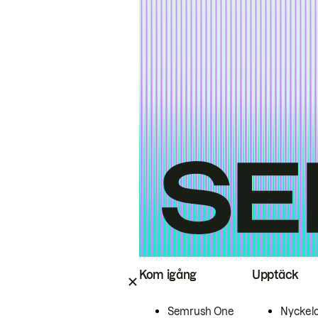
Kom igång
Upptäck
Semrush One
Nyckel