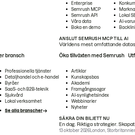
Enterprise
Konkur
Semrush MCP
Markna
Semrush API
Lokal 
Våra data
AI-var
Boka en demo
Backlin
ANSLUT SEMRUSH MCP TILL AI
Världens mest omfattande dataset
ter bransch
Öka tillväxten med Semrush
Ut
Professionella tjänster
Artiklar
Detaljhandel och e-handel
Kunskapsbas
Byråer
Akademi
SaaS- och B2B-teknik
Framgångssagor
Sjukvård
AI-synlighetsindex
Lokal verksamhet
Webbinarier
Nyheter
Se alla branscher
SÄKRA DIN BILJETT NU
En dag. Riktiga strategier. Skapa
13 oktober 2026
London, Storbritannie