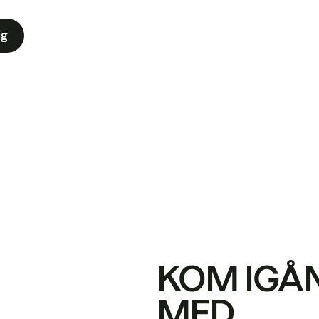
ig
KOM IGÅ
MED