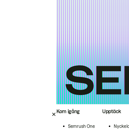
Kom igång
Upptäck
Semrush One
Nyckel