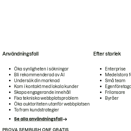
Användningsfall
Efter storlek
Öka synligheten i sökningar
Enterprise
Bli rekommenderad av AI
Medelstora f
Undersök din marknad
Små team
Kom i kontakt med lokala kunder
Egenföretag
Skapa engagerande innehåll
Frilansare
Fixa tekniska webbplatsproblem
Byråer
Öka auktoriteten utanför webbplatsen
Ta fram kundstrategier
Se alla användningsfall
PROVA SEMRUSH ONE GRATIS