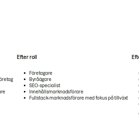
Efter roll
Ef
Företagare
öretag
Byråägare
SEO-specialist
are
Innehållsmarknadsförare
Fullstack-marknadsförare med fokus på tillväxt