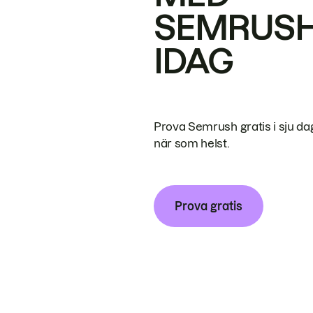
SEMRUS
IDAG
Prova Semrush gratis i sju da
när som helst.
Prova gratis