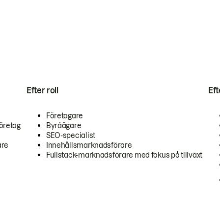
Efter roll
Ef
Företagare
öretag
Byråägare
SEO-specialist
are
Innehållsmarknadsförare
Fullstack-marknadsförare med fokus på tillväxt