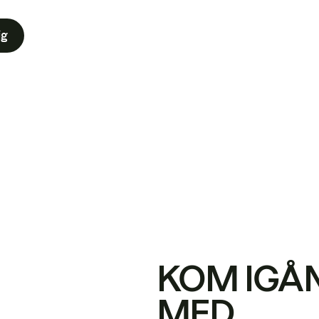
ig
KOM IGÅ
MED