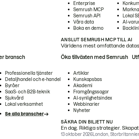
Enterprise
Konkur
Semrush MCP
Markna
Semrush API
Lokal 
Våra data
AI-var
Boka en demo
Backlin
ANSLUT SEMRUSH MCP TILL AI
Världens mest omfattande dataset
ter bransch
Öka tillväxten med Semrush
Ut
Professionella tjänster
Artiklar
Detaljhandel och e-handel
Kunskapsbas
Byråer
Akademi
SaaS- och B2B-teknik
Framgångssagor
Sjukvård
AI-synlighetsindex
Lokal verksamhet
Webbinarier
Nyheter
Se alla branscher
SÄKRA DIN BILJETT NU
En dag. Riktiga strategier. Skapa
13 oktober 2026
London, Storbritannie