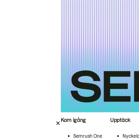
Kom igång
Upptäck
Semrush One
Nyckel