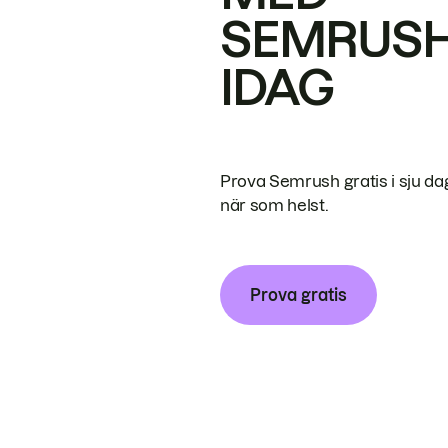
SEMRUS
IDAG
Prova Semrush gratis i sju da
när som helst.
Prova gratis