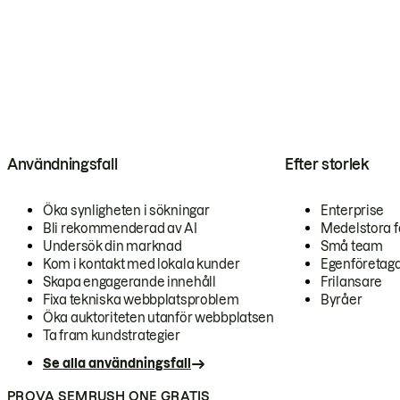
Användningsfall
Efter storlek
Öka synligheten i sökningar
Enterprise
Bli rekommenderad av AI
Medelstora f
Undersök din marknad
Små team
Kom i kontakt med lokala kunder
Egenföretag
Skapa engagerande innehåll
Frilansare
Fixa tekniska webbplatsproblem
Byråer
Öka auktoriteten utanför webbplatsen
Ta fram kundstrategier
Se alla användningsfall
PROVA SEMRUSH ONE GRATIS