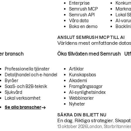
Enterprise
Konkur
Semrush MCP
Markna
Semrush API
Lokal 
Våra data
AI-var
Boka en demo
Backlin
ANSLUT SEMRUSH MCP TILL AI
Världens mest omfattande dataset
ter bransch
Öka tillväxten med Semrush
Ut
Professionella tjänster
Artiklar
Detaljhandel och e-handel
Kunskapsbas
Byråer
Akademi
SaaS- och B2B-teknik
Framgångssagor
Sjukvård
AI-synlighetsindex
Lokal verksamhet
Webbinarier
Nyheter
Se alla branscher
SÄKRA DIN BILJETT NU
En dag. Riktiga strategier. Skapa
13 oktober 2026
London, Storbritannie