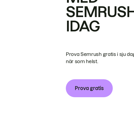
SEMRUS
IDAG
Prova Semrush gratis i sju da
när som helst.
Prova gratis