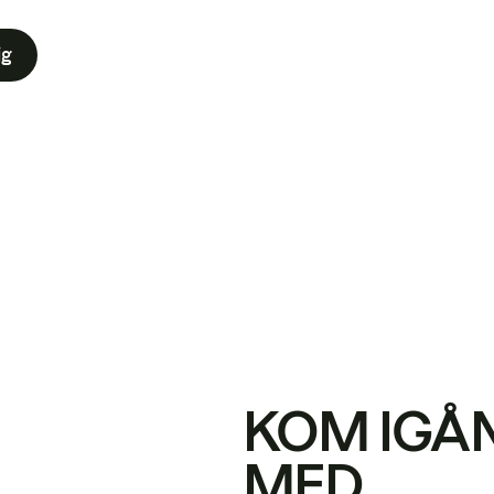
ig
KOM IGÅ
MED