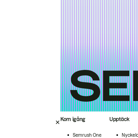
Kom igång
Upptäck
Semrush One
Nyckel