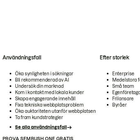
Användningsfall
Efter storlek
Öka synligheten i sökningar
Enterprise
Bli rekommenderad av AI
Medelstora f
Undersök din marknad
Små team
Kom i kontakt med lokala kunder
Egenföretag
Skapa engagerande innehåll
Frilansare
Fixa tekniska webbplatsproblem
Byråer
Öka auktoriteten utanför webbplatsen
Ta fram kundstrategier
Se alla användningsfall
PROVA SEMRUSH ONE GRATIS