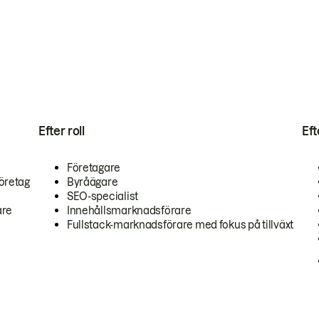
Efter roll
Ef
Företagare
öretag
Byråägare
SEO-specialist
are
Innehållsmarknadsförare
Fullstack-marknadsförare med fokus på tillväxt