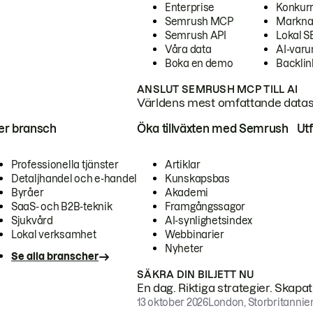
Enterprise
Konkur
Semrush MCP
Markna
Semrush API
Lokal 
Våra data
AI-var
Boka en demo
Backlin
ANSLUT SEMRUSH MCP TILL AI
Världens mest omfattande dataset
ter bransch
Öka tillväxten med Semrush
Ut
Professionella tjänster
Artiklar
Detaljhandel och e-handel
Kunskapsbas
Byråer
Akademi
SaaS- och B2B-teknik
Framgångssagor
Sjukvård
AI-synlighetsindex
Lokal verksamhet
Webbinarier
Nyheter
Se alla branscher
SÄKRA DIN BILJETT NU
En dag. Riktiga strategier. Skapa
13 oktober 2026
London, Storbritannie