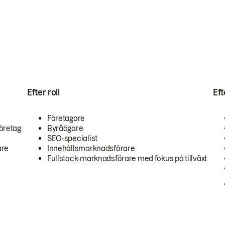
Efter roll
Ef
Företagare
öretag
Byråägare
SEO-specialist
are
Innehållsmarknadsförare
Fullstack-marknadsförare med fokus på tillväxt