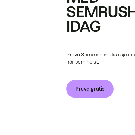
SEMRUS
IDAG
Prova Semrush gratis i sju da
när som helst.
Prova gratis