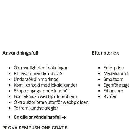
Användningsfall
Efter storlek
Öka synligheten i sökningar
Enterprise
Bli rekommenderad av AI
Medelstora f
Undersök din marknad
Små team
Kom i kontakt med lokala kunder
Egenföretag
Skapa engagerande innehåll
Frilansare
Fixa tekniska webbplatsproblem
Byråer
Öka auktoriteten utanför webbplatsen
Ta fram kundstrategier
Se alla användningsfall
PROVA SEMRUSH ONE GRATIS