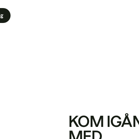
ig
KOM IGÅ
MED