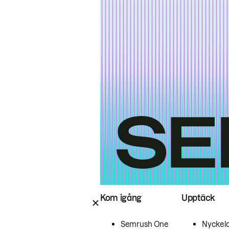
Kom igång
Upptäck
Semrush One
Nyckel