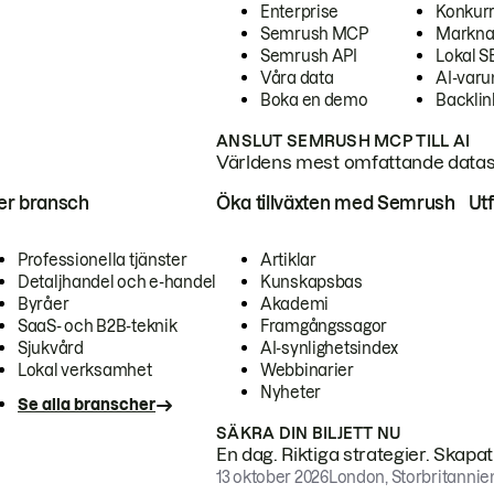
Enterprise
Konkur
Semrush MCP
Markna
Semrush API
Lokal 
Våra data
AI-var
Boka en demo
Backlin
ANSLUT SEMRUSH MCP TILL AI
Världens mest omfattande dataset
ter bransch
Öka tillväxten med Semrush
Ut
Professionella tjänster
Artiklar
Detaljhandel och e-handel
Kunskapsbas
Byråer
Akademi
SaaS- och B2B-teknik
Framgångssagor
Sjukvård
AI-synlighetsindex
Lokal verksamhet
Webbinarier
Nyheter
Se alla branscher
SÄKRA DIN BILJETT NU
En dag. Riktiga strategier. Skapa
13 oktober 2026
London, Storbritannie