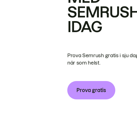
SEMRUS
IDAG
Prova Semrush gratis i sju da
när som helst.
Prova gratis