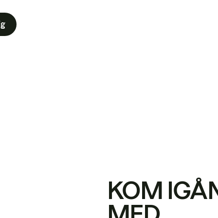
ig
KOM IGÅ
MED