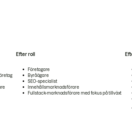
Efter roll
Ef
Företagare
öretag
Byråägare
SEO-specialist
are
Innehållsmarknadsförare
Fullstack-marknadsförare med fokus på tillväxt