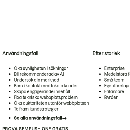
Användningsfall
Efter storlek
Öka synligheten i sökningar
Enterprise
Bli rekommenderad av AI
Medelstora f
Undersök din marknad
Små team
Kom i kontakt med lokala kunder
Egenföretag
Skapa engagerande innehåll
Frilansare
Fixa tekniska webbplatsproblem
Byråer
Öka auktoriteten utanför webbplatsen
Ta fram kundstrategier
Se alla användningsfall
PROVA SEMRUSH ONE GRATIS