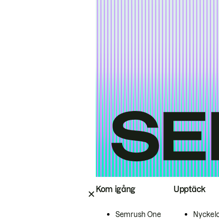
Kom igång
Upptäck
Semrush One
Nyckel