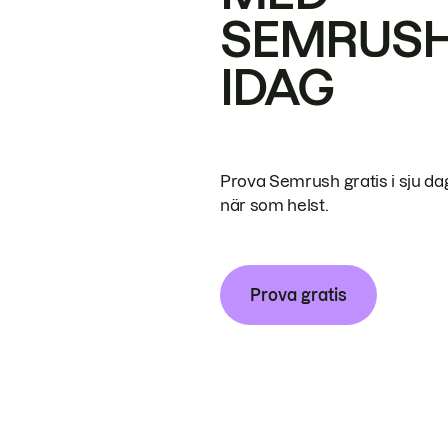
SEMRUS
IDAG
Prova Semrush gratis i sju da
när som helst.
Prova gratis