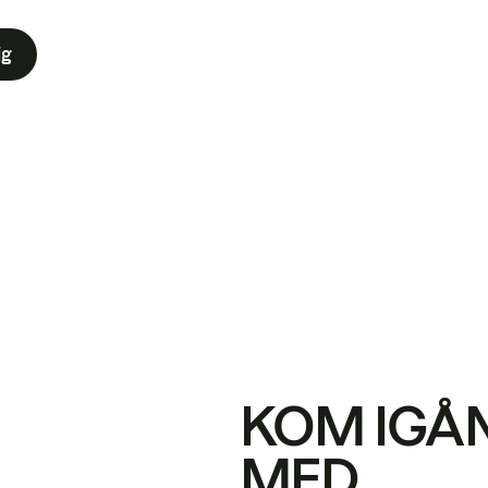
ig
KOM IGÅ
MED