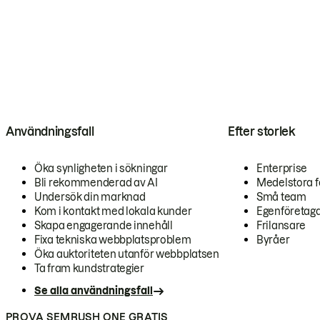
Användningsfall
Efter storlek
Öka synligheten i sökningar
Enterprise
Bli rekommenderad av AI
Medelstora f
Undersök din marknad
Små team
Kom i kontakt med lokala kunder
Egenföretag
Skapa engagerande innehåll
Frilansare
Fixa tekniska webbplatsproblem
Byråer
Öka auktoriteten utanför webbplatsen
Ta fram kundstrategier
Se alla användningsfall
PROVA SEMRUSH ONE GRATIS