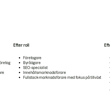
Efter roll
Ef
Företagare
öretag
Byråägare
SEO-specialist
are
Innehållsmarknadsförare
Fullstack-marknadsförare med fokus på tillväxt