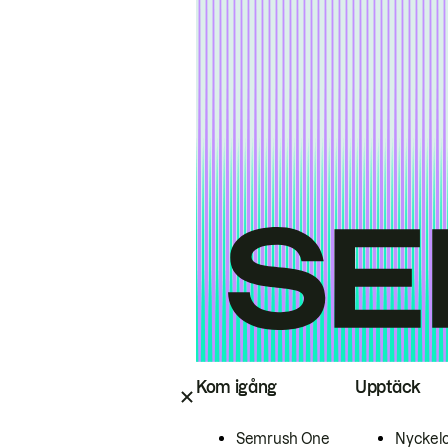
Kom igång
Upptäck
Semrush One
Nyckel