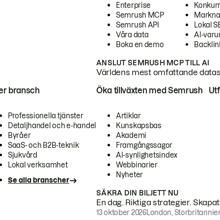
Enterprise
Konkur
Semrush MCP
Markna
Semrush API
Lokal 
Våra data
AI-var
Boka en demo
Backlin
ANSLUT SEMRUSH MCP TILL AI
Världens mest omfattande dataset
ter bransch
Öka tillväxten med Semrush
Ut
Professionella tjänster
Artiklar
Detaljhandel och e-handel
Kunskapsbas
Byråer
Akademi
SaaS- och B2B-teknik
Framgångssagor
Sjukvård
AI-synlighetsindex
Lokal verksamhet
Webbinarier
Nyheter
Se alla branscher
SÄKRA DIN BILJETT NU
En dag. Riktiga strategier. Skapa
13 oktober 2026
London, Storbritannie