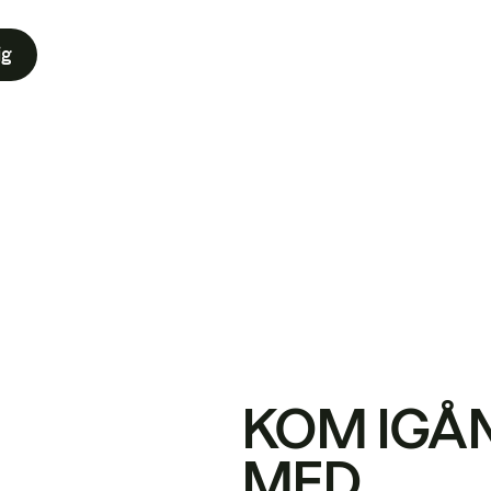
ig
KOM IGÅ
MED