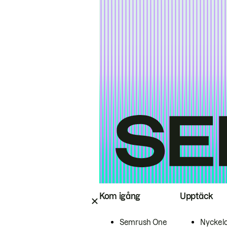
Kom igång
Upptäck
Semrush One
Nyckel