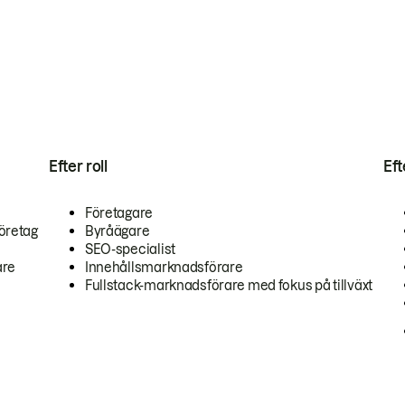
Efter roll
Ef
Företagare
öretag
Byråägare
SEO-specialist
are
Innehållsmarknadsförare
Fullstack-marknadsförare med fokus på tillväxt