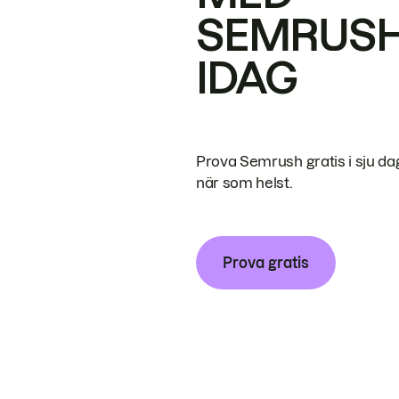
SEMRUS
IDAG
Prova Semrush gratis i sju da
när som helst.
Prova gratis