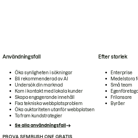
Användningsfall
Efter storlek
Öka synligheten i sökningar
Enterprise
Bli rekommenderad av AI
Medelstora f
Undersök din marknad
Små team
Kom i kontakt med lokala kunder
Egenföretag
Skapa engagerande innehåll
Frilansare
Fixa tekniska webbplatsproblem
Byråer
Öka auktoriteten utanför webbplatsen
Ta fram kundstrategier
Se alla användningsfall
PROVA SEMRUSH ONE GRATIS