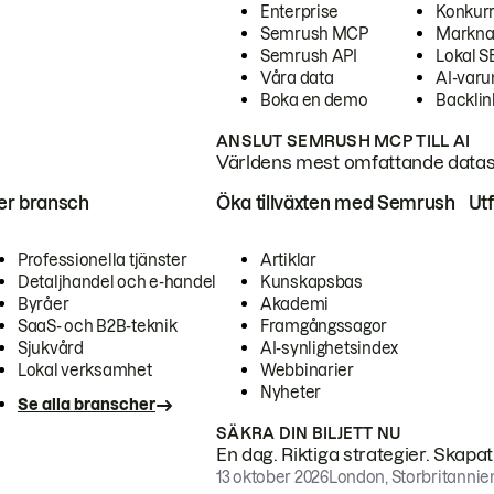
Enterprise
Konkur
Semrush MCP
Markna
Semrush API
Lokal 
Våra data
AI-var
Boka en demo
Backlin
ANSLUT SEMRUSH MCP TILL AI
Världens mest omfattande dataset
ter bransch
Öka tillväxten med Semrush
Ut
Professionella tjänster
Artiklar
Detaljhandel och e-handel
Kunskapsbas
Byråer
Akademi
SaaS- och B2B-teknik
Framgångssagor
Sjukvård
AI-synlighetsindex
Lokal verksamhet
Webbinarier
Nyheter
Se alla branscher
SÄKRA DIN BILJETT NU
En dag. Riktiga strategier. Skapa
13 oktober 2026
London, Storbritannie