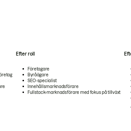
Efter roll
Ef
Företagare
öretag
Byråägare
SEO-specialist
are
Innehållsmarknadsförare
Fullstack-marknadsförare med fokus på tillväxt