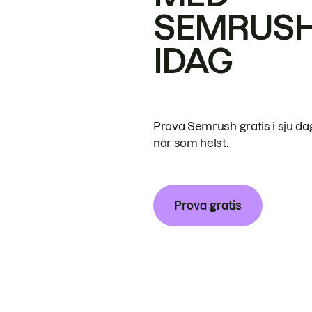
SEMRUS
IDAG
Prova Semrush gratis i sju da
när som helst.
Prova gratis