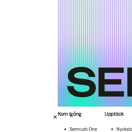
Kom igång
Upptäck
Semrush One
Nyckel