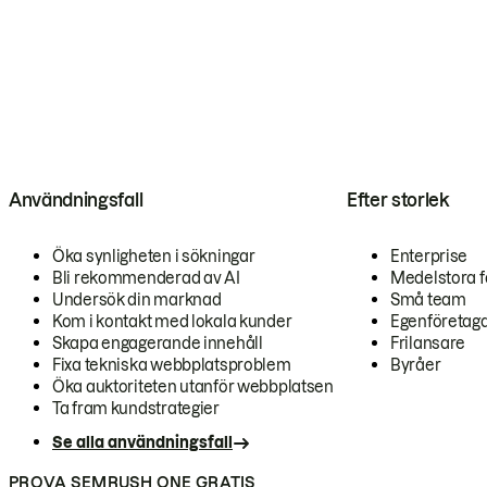
Användningsfall
Efter storlek
Öka synligheten i sökningar
Enterprise
Bli rekommenderad av AI
Medelstora f
Undersök din marknad
Små team
Kom i kontakt med lokala kunder
Egenföretag
Skapa engagerande innehåll
Frilansare
Fixa tekniska webbplatsproblem
Byråer
Öka auktoriteten utanför webbplatsen
Ta fram kundstrategier
Se alla användningsfall
PROVA SEMRUSH ONE GRATIS