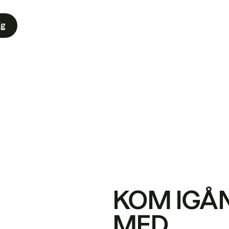
ig
KOM IGÅ
MED