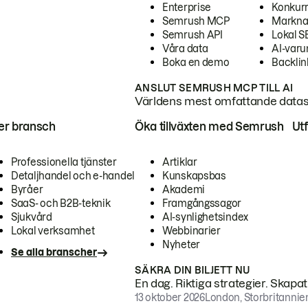
Enterprise
Konkur
Semrush MCP
Markna
Semrush API
Lokal 
Våra data
AI-var
Boka en demo
Backlin
ANSLUT SEMRUSH MCP TILL AI
Världens mest omfattande dataset
ter bransch
Öka tillväxten med Semrush
Ut
Professionella tjänster
Artiklar
Detaljhandel och e-handel
Kunskapsbas
Byråer
Akademi
SaaS- och B2B-teknik
Framgångssagor
Sjukvård
AI-synlighetsindex
Lokal verksamhet
Webbinarier
Nyheter
Se alla branscher
SÄKRA DIN BILJETT NU
En dag. Riktiga strategier. Skapa
13 oktober 2026
London, Storbritannie