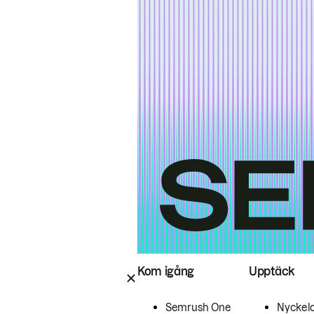
Kom igång
Upptäck
Semrush One
Nyckel