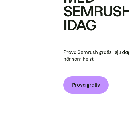
SEMRUS
IDAG
Prova Semrush gratis i sju da
när som helst.
Prova gratis