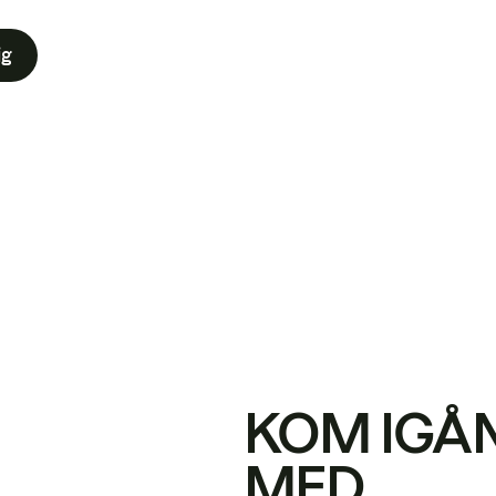
ig
KOM IGÅ
MED