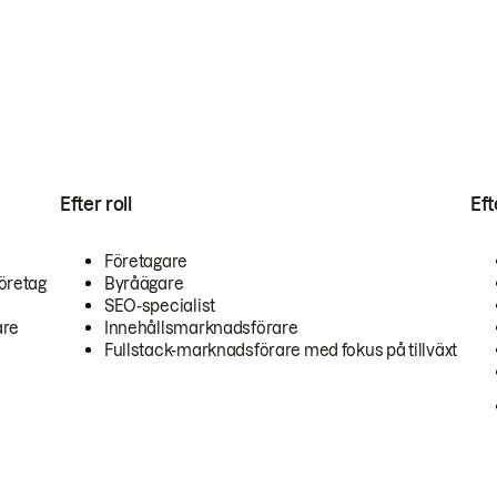
Efter roll
Ef
Företagare
öretag
Byråägare
SEO-specialist
are
Innehållsmarknadsförare
Fullstack-marknadsförare med fokus på tillväxt