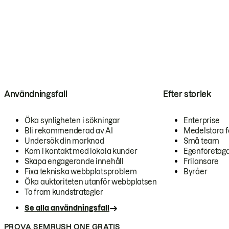
Användningsfall
Efter storlek
Öka synligheten i sökningar
Enterprise
Bli rekommenderad av AI
Medelstora f
Undersök din marknad
Små team
Kom i kontakt med lokala kunder
Egenföretag
Skapa engagerande innehåll
Frilansare
Fixa tekniska webbplatsproblem
Byråer
Öka auktoriteten utanför webbplatsen
Ta fram kundstrategier
Se alla användningsfall
PROVA SEMRUSH ONE GRATIS