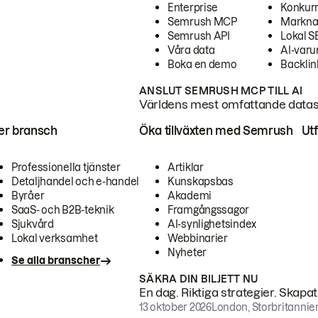
Enterprise
Konkur
Semrush MCP
Markna
Semrush API
Lokal 
Våra data
AI-var
Boka en demo
Backlin
ANSLUT SEMRUSH MCP TILL AI
Världens mest omfattande dataset
ter bransch
Öka tillväxten med Semrush
Ut
Professionella tjänster
Artiklar
Detaljhandel och e-handel
Kunskapsbas
Byråer
Akademi
SaaS- och B2B-teknik
Framgångssagor
Sjukvård
AI-synlighetsindex
Lokal verksamhet
Webbinarier
Nyheter
Se alla branscher
SÄKRA DIN BILJETT NU
En dag. Riktiga strategier. Skapa
13 oktober 2026
London, Storbritannie