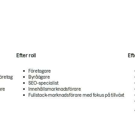
Efter roll
Ef
Företagare
öretag
Byråägare
SEO-specialist
are
Innehållsmarknadsförare
Fullstack-marknadsförare med fokus på tillväxt