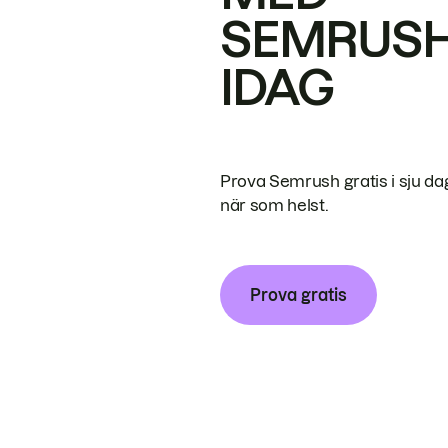
SEMRUS
IDAG
Prova Semrush gratis i sju da
när som helst.
Prova gratis