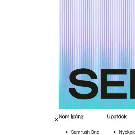
Kom igång
Upptäck
Semrush One
Nyckel