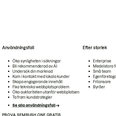
Användningsfall
Efter storlek
Öka synligheten i sökningar
Enterprise
Bli rekommenderad av AI
Medelstora f
Undersök din marknad
Små team
Kom i kontakt med lokala kunder
Egenföretag
Skapa engagerande innehåll
Frilansare
Fixa tekniska webbplatsproblem
Byråer
Öka auktoriteten utanför webbplatsen
Ta fram kundstrategier
Se alla användningsfall
PROVA SEMRUSH ONE GRATIS