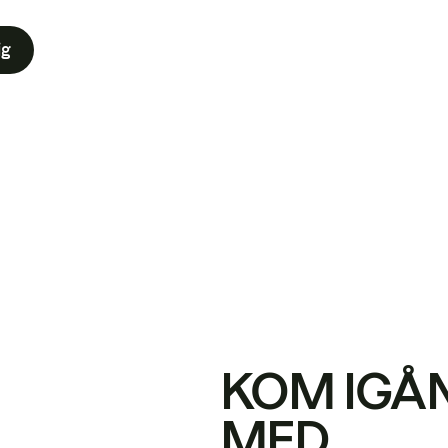
ig
KOM IGÅ
MED