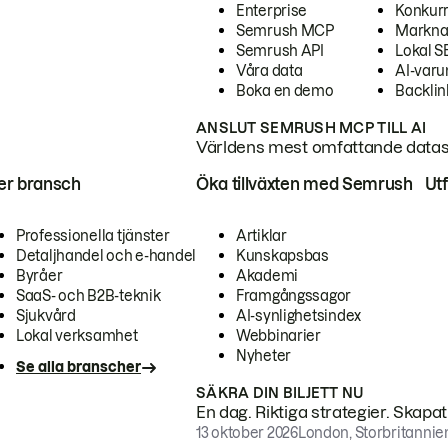
Enterprise
Konkur
Semrush MCP
Markna
Semrush API
Lokal 
Våra data
AI-var
Boka en demo
Backlin
ANSLUT SEMRUSH MCP TILL AI
Världens mest omfattande dataset
ter bransch
Öka tillväxten med Semrush
Ut
Professionella tjänster
Artiklar
Detaljhandel och e-handel
Kunskapsbas
Byråer
Akademi
SaaS- och B2B-teknik
Framgångssagor
Sjukvård
AI-synlighetsindex
Lokal verksamhet
Webbinarier
Nyheter
Se alla branscher
SÄKRA DIN BILJETT NU
En dag. Riktiga strategier. Skapa
13 oktober 2026
London, Storbritannie