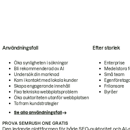
Användningsfall
Efter storlek
Öka synligheten i sökningar
Enterprise
Bli rekommenderad av AI
Medelstora f
Undersök din marknad
Små team
Kom i kontakt med lokala kunder
Egenföretag
Skapa engagerande innehåll
Frilansare
Fixa tekniska webbplatsproblem
Byråer
Öka auktoriteten utanför webbplatsen
Ta fram kundstrategier
Se alla användningsfall
PROVA SEMRUSH ONE GRATIS
Den ledande plattformen för både SEO-auktoritet och AI-s