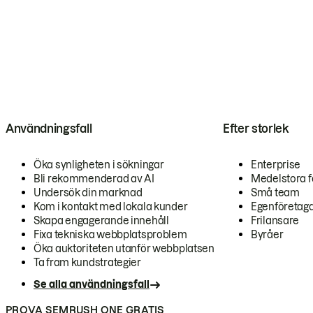
Användningsfall
Efter storlek
Öka synligheten i sökningar
Enterprise
Bli rekommenderad av AI
Medelstora f
Undersök din marknad
Små team
Kom i kontakt med lokala kunder
Egenföretag
Skapa engagerande innehåll
Frilansare
Fixa tekniska webbplatsproblem
Byråer
Öka auktoriteten utanför webbplatsen
Ta fram kundstrategier
Se alla användningsfall
PROVA SEMRUSH ONE GRATIS