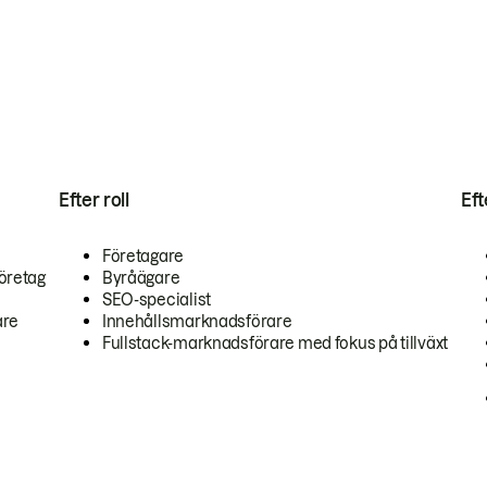
Efter roll
Ef
Företagare
öretag
Byråägare
SEO-specialist
are
Innehållsmarknadsförare
Fullstack-marknadsförare med fokus på tillväxt