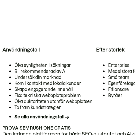
Användningsfall
Efter storlek
Öka synligheten i sökningar
Enterprise
Bli rekommenderad av AI
Medelstora f
Undersök din marknad
Små team
Kom i kontakt med lokala kunder
Egenföretag
Skapa engagerande innehåll
Frilansare
Fixa tekniska webbplatsproblem
Byråer
Öka auktoriteten utanför webbplatsen
Ta fram kundstrategier
Se alla användningsfall
PROVA SEMRUSH ONE GRATIS
Den ledande plattformen för både SEO-auktoritet och AI-s