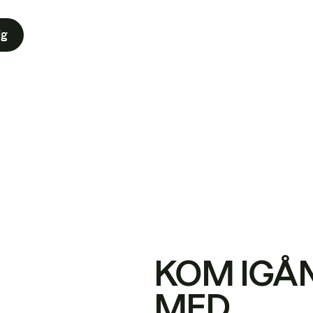
ig
KOM IGÅ
MED