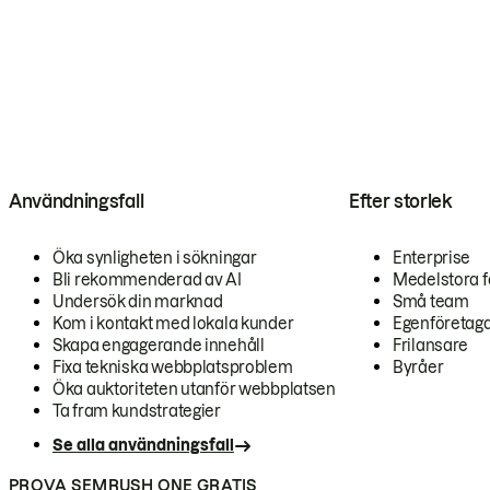
Användningsfall
Efter storlek
Öka synligheten i sökningar
Enterprise
Bli rekommenderad av AI
Medelstora f
Undersök din marknad
Små team
Kom i kontakt med lokala kunder
Egenföretag
Skapa engagerande innehåll
Frilansare
Fixa tekniska webbplatsproblem
Byråer
Öka auktoriteten utanför webbplatsen
Ta fram kundstrategier
Se alla användningsfall
PROVA SEMRUSH ONE GRATIS