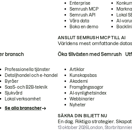
Enterprise
Konkur
Semrush MCP
Markna
Semrush API
Lokal 
Våra data
AI-var
Boka en demo
Backlin
ANSLUT SEMRUSH MCP TILL AI
Världens mest omfattande dataset
ter bransch
Öka tillväxten med Semrush
Ut
Professionella tjänster
Artiklar
Detaljhandel och e-handel
Kunskapsbas
Byråer
Akademi
SaaS- och B2B-teknik
Framgångssagor
Sjukvård
AI-synlighetsindex
Lokal verksamhet
Webbinarier
Nyheter
Se alla branscher
SÄKRA DIN BILJETT NU
En dag. Riktiga strategier. Skapa
13 oktober 2026
London, Storbritannie