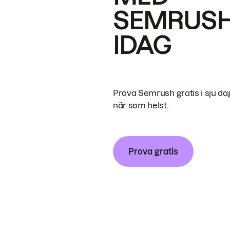
SEMRUS
IDAG
Prova Semrush gratis i sju da
när som helst.
Prova gratis