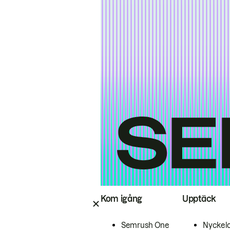
Kom igång
Upptäck
Semrush One
Nyckel