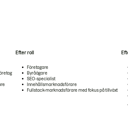
Efter roll
Ef
Företagare
öretag
Byråägare
SEO-specialist
are
Innehållsmarknadsförare
Fullstack-marknadsförare med fokus på tillväxt