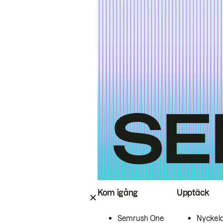
Kom igång
Upptäck
Semrush One
Nyckel