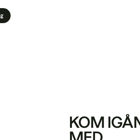
ig
KOM IGÅ
MED