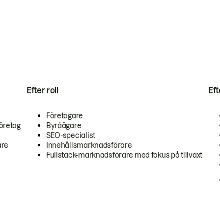
Efter roll
Ef
Företagare
öretag
Byråägare
SEO-specialist
are
Innehållsmarknadsförare
Fullstack-marknadsförare med fokus på tillväxt