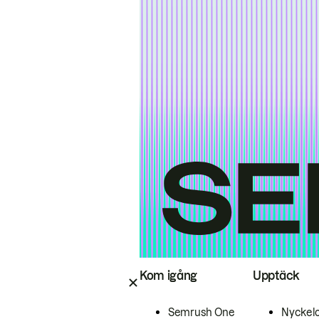
Kom igång
Upptäck
Semrush One
Nyckel