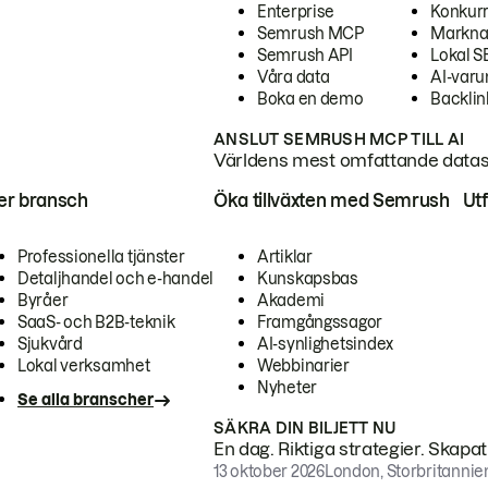
Enterprise
Konkur
Semrush MCP
Markna
Semrush API
Lokal 
Våra data
AI-var
Boka en demo
Backlin
ANSLUT SEMRUSH MCP TILL AI
Världens mest omfattande dataset
ter bransch
Öka tillväxten med Semrush
Ut
Professionella tjänster
Artiklar
Detaljhandel och e-handel
Kunskapsbas
Byråer
Akademi
SaaS- och B2B-teknik
Framgångssagor
Sjukvård
AI-synlighetsindex
Lokal verksamhet
Webbinarier
Nyheter
Se alla branscher
SÄKRA DIN BILJETT NU
En dag. Riktiga strategier. Skapa
13 oktober 2026
London, Storbritannie