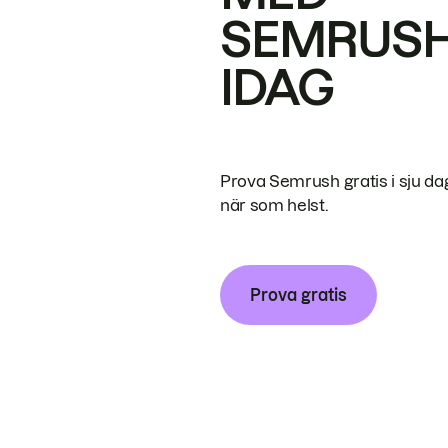
SEMRUS
IDAG
Prova Semrush gratis i sju da
när som helst.
Prova gratis