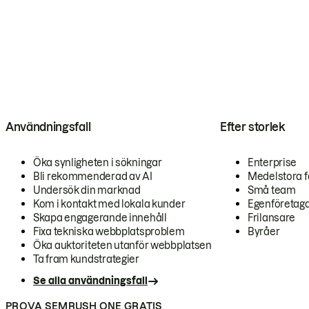
Användningsfall
Efter storlek
Öka synligheten i sökningar
Enterprise
Bli rekommenderad av AI
Medelstora f
Undersök din marknad
Små team
Kom i kontakt med lokala kunder
Egenföretag
Skapa engagerande innehåll
Frilansare
Fixa tekniska webbplatsproblem
Byråer
Öka auktoriteten utanför webbplatsen
Ta fram kundstrategier
Se alla användningsfall
PROVA SEMRUSH ONE GRATIS