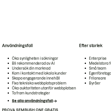
Användningsfall
Efter storlek
Öka synligheten i sökningar
Enterprise
Bli rekommenderad av AI
Medelstora f
Undersök din marknad
Små team
Kom i kontakt med lokala kunder
Egenföretag
Skapa engagerande innehåll
Frilansare
Fixa tekniska webbplatsproblem
Byråer
Öka auktoriteten utanför webbplatsen
Ta fram kundstrategier
Se alla användningsfall
PROVA SEMRUSH ONE GRATIS