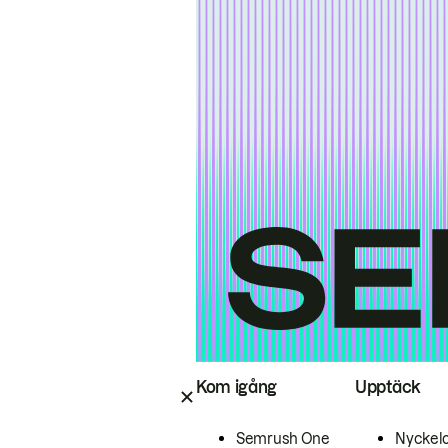
Kom igång
Upptäck
Semrush One
Nyckel