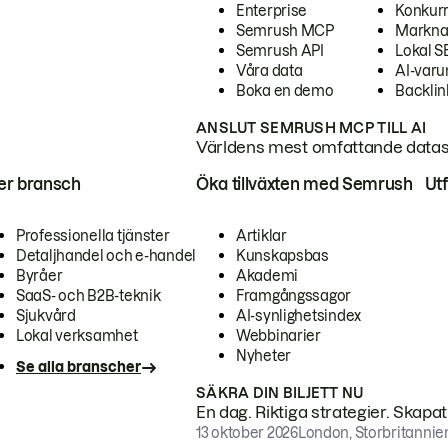
Enterprise
Konkur
Semrush MCP
Markna
Semrush API
Lokal 
Våra data
AI-var
Boka en demo
Backlin
ANSLUT SEMRUSH MCP TILL AI
Världens mest omfattande dataset
ter bransch
Öka tillväxten med Semrush
Ut
Professionella tjänster
Artiklar
Detaljhandel och e-handel
Kunskapsbas
Byråer
Akademi
SaaS- och B2B-teknik
Framgångssagor
Sjukvård
AI-synlighetsindex
Lokal verksamhet
Webbinarier
Nyheter
Se alla branscher
SÄKRA DIN BILJETT NU
En dag. Riktiga strategier. Skapa
13 oktober 2026
London, Storbritannie