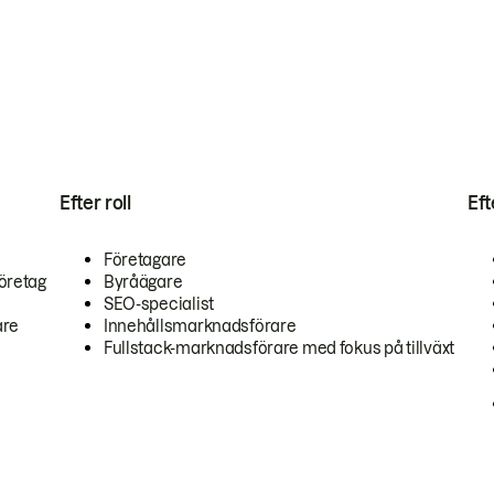
Efter roll
Ef
Företagare
öretag
Byråägare
SEO-specialist
are
Innehållsmarknadsförare
Fullstack-marknadsförare med fokus på tillväxt