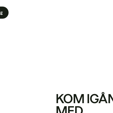
ig
KOM IGÅ
MED