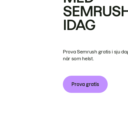
SEMRUS
IDAG
Prova Semrush gratis i sju da
när som helst.
Prova gratis