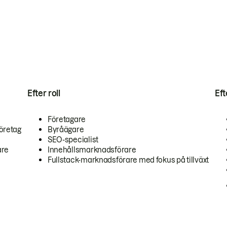
Efter roll
Ef
Företagare
öretag
Byråägare
SEO-specialist
are
Innehållsmarknadsförare
Fullstack-marknadsförare med fokus på tillväxt