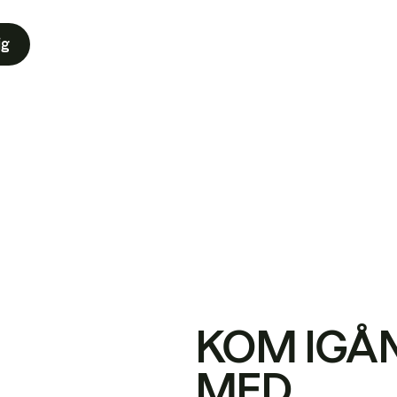
ig
KOM IGÅ
MED