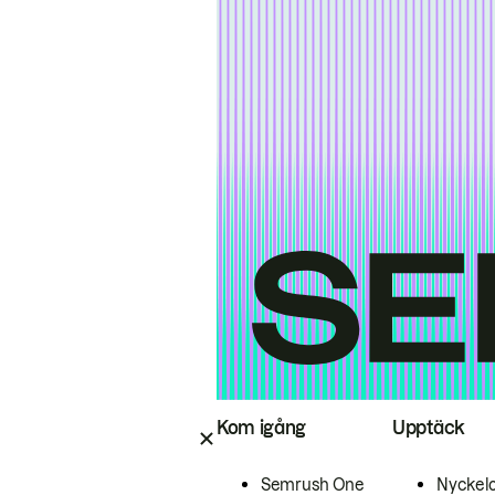
Kom igång
Upptäck
Semrush One
Nyckel