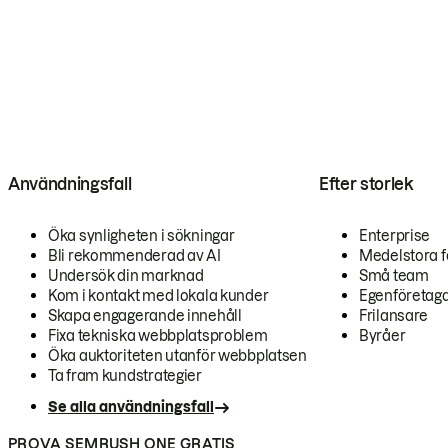
Användningsfall
Efter storlek
Öka synligheten i sökningar
Enterprise
Bli rekommenderad av AI
Medelstora f
Undersök din marknad
Små team
Kom i kontakt med lokala kunder
Egenföretag
Skapa engagerande innehåll
Frilansare
Fixa tekniska webbplatsproblem
Byråer
Öka auktoriteten utanför webbplatsen
Ta fram kundstrategier
Se alla användningsfall
PROVA SEMRUSH ONE GRATIS