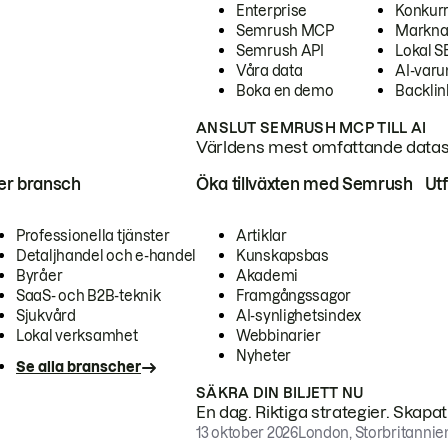
Enterprise
Konkur
Semrush MCP
Markna
Semrush API
Lokal 
Våra data
AI-var
Boka en demo
Backlin
ANSLUT SEMRUSH MCP TILL AI
Världens mest omfattande dataset
ter bransch
Öka tillväxten med Semrush
Ut
Professionella tjänster
Artiklar
Detaljhandel och e-handel
Kunskapsbas
Byråer
Akademi
SaaS- och B2B-teknik
Framgångssagor
Sjukvård
AI-synlighetsindex
Lokal verksamhet
Webbinarier
Nyheter
Se alla branscher
SÄKRA DIN BILJETT NU
En dag. Riktiga strategier. Skapa
13 oktober 2026
London, Storbritannie