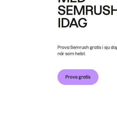
SEMRUS
IDAG
Prova Semrush gratis i sju da
när som helst.
Prova gratis