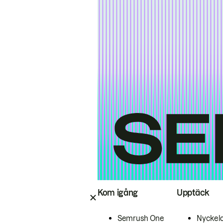
Kom igång
Upptäck
Semrush One
Nyckel