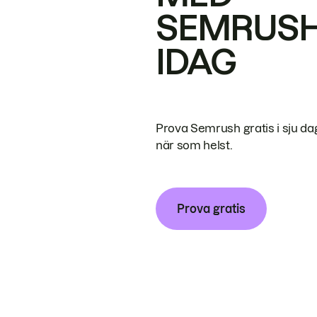
SEMRUS
IDAG
Prova Semrush gratis i sju da
när som helst.
Prova gratis