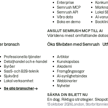
Enterprise
Konkur
Semrush MCP
Markna
Semrush API
Lokal 
Våra data
AI-var
Boka en demo
Backlin
ANSLUT SEMRUSH MCP TILL AI
Världens mest omfattande dataset
ter bransch
Öka tillväxten med Semrush
Ut
Professionella tjänster
Artiklar
Detaljhandel och e-handel
Kunskapsbas
Byråer
Akademi
SaaS- och B2B-teknik
Framgångssagor
Sjukvård
AI-synlighetsindex
Lokal verksamhet
Webbinarier
Nyheter
Se alla branscher
SÄKRA DIN BILJETT NU
En dag. Riktiga strategier. Skapa
13 oktober 2026
London, Storbritannie