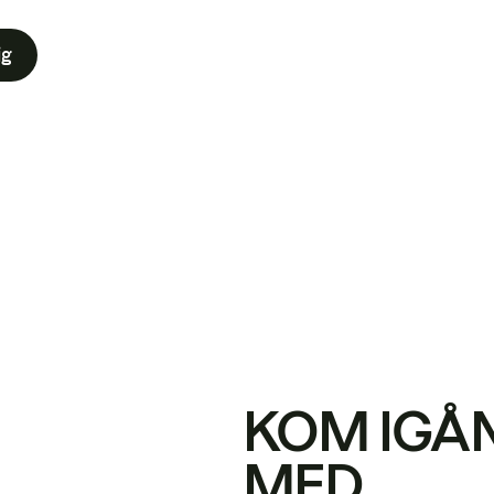
ig
KOM IGÅ
MED