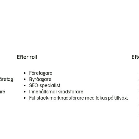
Efter roll
Ef
Företagare
öretag
Byråägare
SEO-specialist
are
Innehållsmarknadsförare
Fullstack-marknadsförare med fokus på tillväxt