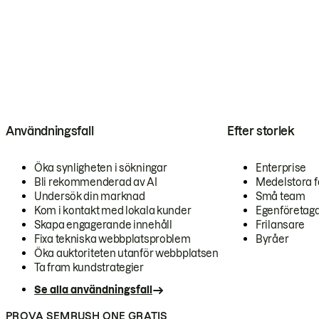
Användningsfall
Efter storlek
Öka synligheten i sökningar
Enterprise
Bli rekommenderad av AI
Medelstora f
Undersök din marknad
Små team
Kom i kontakt med lokala kunder
Egenföretag
Skapa engagerande innehåll
Frilansare
Fixa tekniska webbplatsproblem
Byråer
Öka auktoriteten utanför webbplatsen
Ta fram kundstrategier
Se alla användningsfall
PROVA SEMRUSH ONE GRATIS