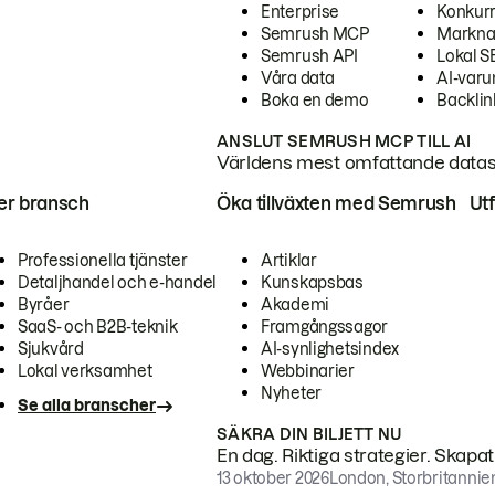
Enterprise
Konkur
Semrush MCP
Markna
Semrush API
Lokal 
Våra data
AI-var
Boka en demo
Backlin
ANSLUT SEMRUSH MCP TILL AI
Världens mest omfattande dataset
ter bransch
Öka tillväxten med Semrush
Ut
Professionella tjänster
Artiklar
Detaljhandel och e-handel
Kunskapsbas
Byråer
Akademi
SaaS- och B2B-teknik
Framgångssagor
Sjukvård
AI-synlighetsindex
Lokal verksamhet
Webbinarier
Nyheter
Se alla branscher
SÄKRA DIN BILJETT NU
En dag. Riktiga strategier. Skapa
13 oktober 2026
London, Storbritannie