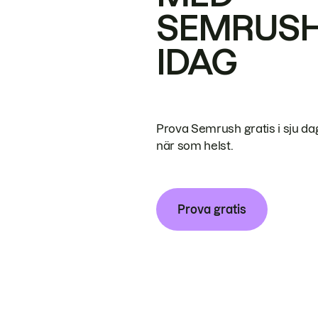
SEMRUS
IDAG
Prova Semrush gratis i sju da
när som helst.
Prova gratis