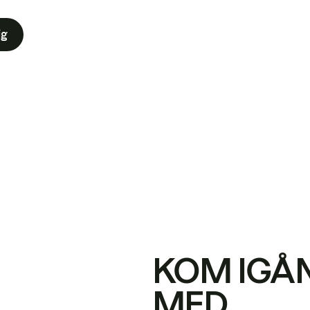
ig
KOM IGÅ
MED