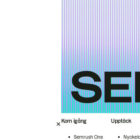
Kom igång
Upptäck
Semrush One
Nyckel