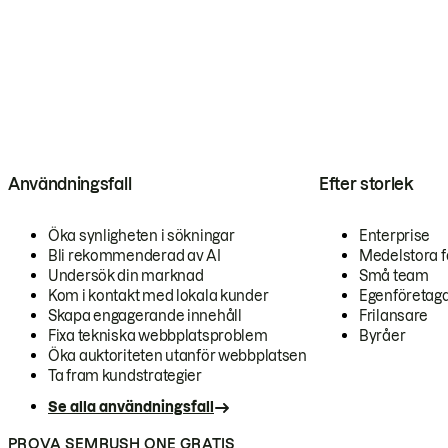
Användningsfall
Efter storlek
Öka synligheten i sökningar
Enterprise
Bli rekommenderad av AI
Medelstora f
Undersök din marknad
Små team
Kom i kontakt med lokala kunder
Egenföretag
Skapa engagerande innehåll
Frilansare
Fixa tekniska webbplatsproblem
Byråer
Öka auktoriteten utanför webbplatsen
Ta fram kundstrategier
Se alla användningsfall
PROVA SEMRUSH ONE GRATIS