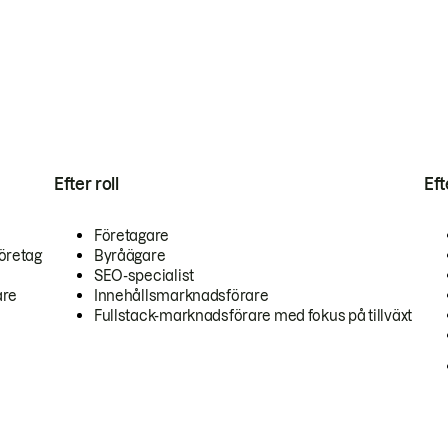
Efter roll
Ef
Företagare
öretag
Byråägare
SEO-specialist
are
Innehållsmarknadsförare
Fullstack-marknadsförare med fokus på tillväxt