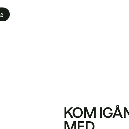
ig
KOM IGÅ
MED