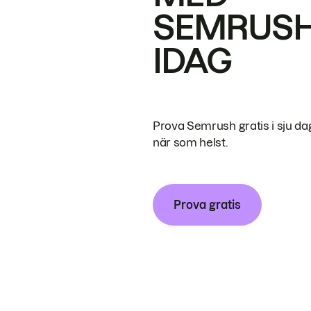
SEMRUS
IDAG
Prova Semrush gratis i sju da
när som helst.
Prova gratis