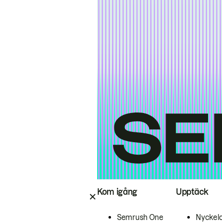
Kom igång
Upptäck
Semrush One
Nyckel