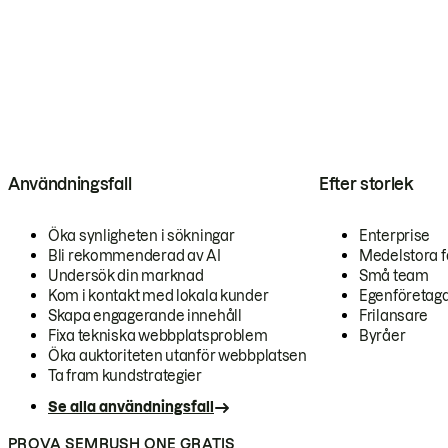
Användningsfall
Efter storlek
Öka synligheten i sökningar
Enterprise
Bli rekommenderad av AI
Medelstora f
Undersök din marknad
Små team
Kom i kontakt med lokala kunder
Egenföretag
Skapa engagerande innehåll
Frilansare
Fixa tekniska webbplatsproblem
Byråer
Öka auktoriteten utanför webbplatsen
Ta fram kundstrategier
Se alla användningsfall
PROVA SEMRUSH ONE GRATIS