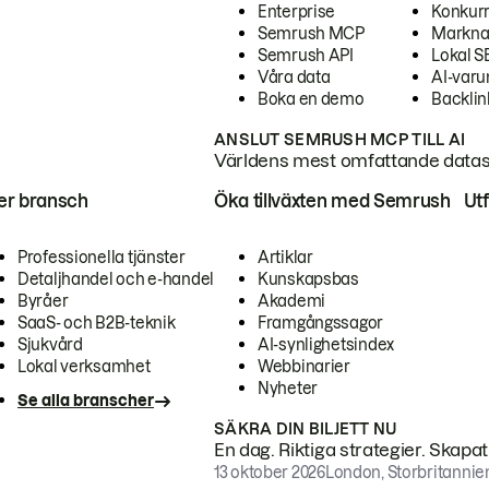
Enterprise
Konkur
Semrush MCP
Markna
Semrush API
Lokal 
Våra data
AI-var
Boka en demo
Backlin
ANSLUT SEMRUSH MCP TILL AI
Världens mest omfattande dataset
ter bransch
Öka tillväxten med Semrush
Ut
Professionella tjänster
Artiklar
Detaljhandel och e-handel
Kunskapsbas
Byråer
Akademi
SaaS- och B2B-teknik
Framgångssagor
Sjukvård
AI-synlighetsindex
Lokal verksamhet
Webbinarier
Nyheter
Se alla branscher
SÄKRA DIN BILJETT NU
En dag. Riktiga strategier. Skapa
13 oktober 2026
London, Storbritannie