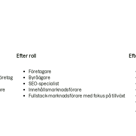
Efter roll
Ef
Företagare
öretag
Byråägare
SEO-specialist
are
Innehållsmarknadsförare
Fullstack-marknadsförare med fokus på tillväxt