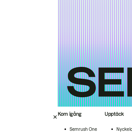
Kom igång
Upptäck
Semrush One
Nyckel