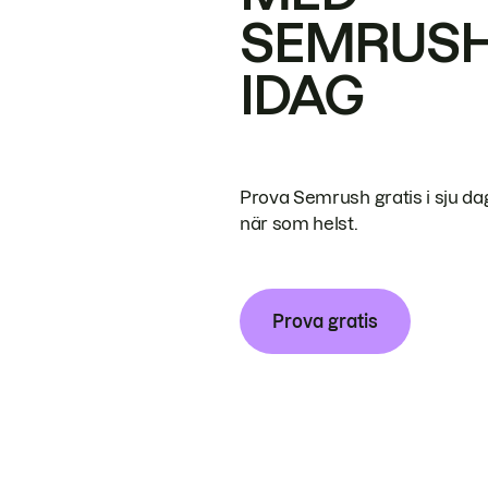
SEMRUS
IDAG
Prova Semrush gratis i sju da
när som helst.
Prova gratis