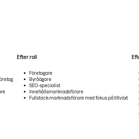
Efter roll
Ef
Företagare
öretag
Byråägare
SEO-specialist
are
Innehållsmarknadsförare
Fullstack-marknadsförare med fokus på tillväxt