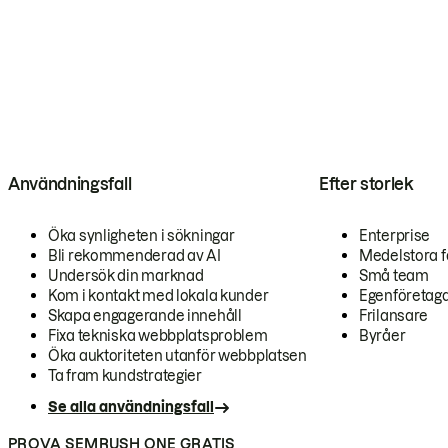
Användningsfall
Efter storlek
Öka synligheten i sökningar
Enterprise
Bli rekommenderad av AI
Medelstora f
Undersök din marknad
Små team
Kom i kontakt med lokala kunder
Egenföretag
Skapa engagerande innehåll
Frilansare
Fixa tekniska webbplatsproblem
Byråer
Öka auktoriteten utanför webbplatsen
Ta fram kundstrategier
Se alla användningsfall
PROVA SEMRUSH ONE GRATIS