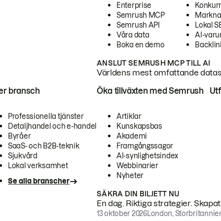
Enterprise
Konkur
Semrush MCP
Markna
Semrush API
Lokal 
Våra data
AI-var
Boka en demo
Backlin
ANSLUT SEMRUSH MCP TILL AI
Världens mest omfattande dataset
ter bransch
Öka tillväxten med Semrush
Ut
Professionella tjänster
Artiklar
Detaljhandel och e-handel
Kunskapsbas
Byråer
Akademi
SaaS- och B2B-teknik
Framgångssagor
Sjukvård
AI-synlighetsindex
Lokal verksamhet
Webbinarier
Nyheter
Se alla branscher
SÄKRA DIN BILJETT NU
En dag. Riktiga strategier. Skapa
13 oktober 2026
London, Storbritannie