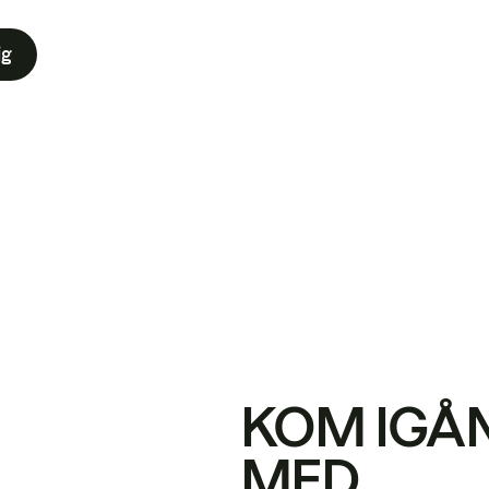
ig
KOM IGÅ
MED