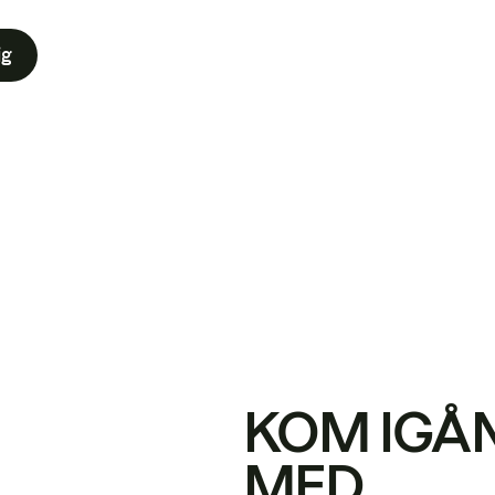
ig
KOM IGÅ
MED