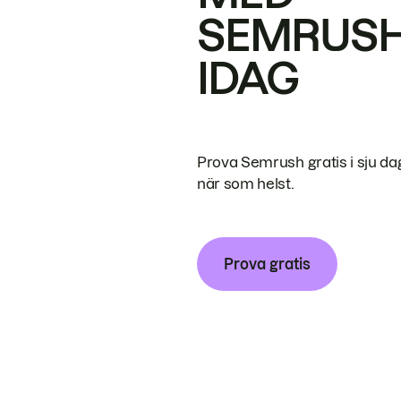
SEMRUS
IDAG
Prova Semrush gratis i sju da
när som helst.
Prova gratis