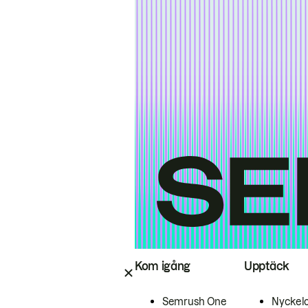
Kom igång
Upptäck
Semrush One
Nyckel