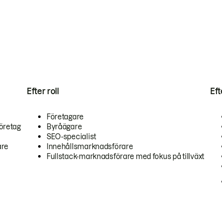
Efter roll
Ef
Företagare
öretag
Byråägare
SEO-specialist
are
Innehållsmarknadsförare
Fullstack-marknadsförare med fokus på tillväxt