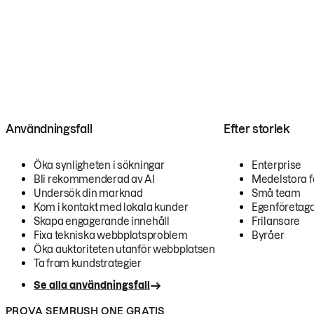
Användningsfall
Efter storlek
Öka synligheten i sökningar
Enterprise
Bli rekommenderad av AI
Medelstora f
Undersök din marknad
Små team
Kom i kontakt med lokala kunder
Egenföretag
Skapa engagerande innehåll
Frilansare
Fixa tekniska webbplatsproblem
Byråer
Öka auktoriteten utanför webbplatsen
Ta fram kundstrategier
Se alla användningsfall
PROVA SEMRUSH ONE GRATIS