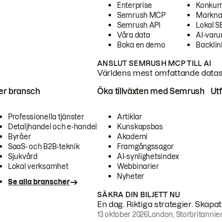
Enterprise
Konkur
Semrush MCP
Markna
Semrush API
Lokal 
Våra data
AI-var
Boka en demo
Backlin
ANSLUT SEMRUSH MCP TILL AI
Världens mest omfattande dataset
ter bransch
Öka tillväxten med Semrush
Ut
Professionella tjänster
Artiklar
Detaljhandel och e-handel
Kunskapsbas
Byråer
Akademi
SaaS- och B2B-teknik
Framgångssagor
Sjukvård
AI-synlighetsindex
Lokal verksamhet
Webbinarier
Nyheter
Se alla branscher
SÄKRA DIN BILJETT NU
En dag. Riktiga strategier. Skapa
13 oktober 2026
London, Storbritannie