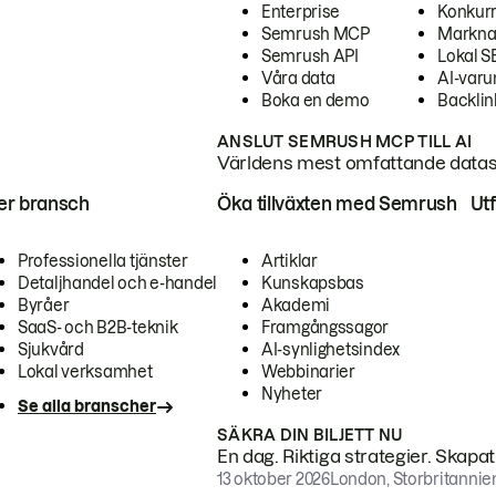
Enterprise
Konkur
Semrush MCP
Markna
Semrush API
Lokal 
Våra data
AI-var
Boka en demo
Backlin
ANSLUT SEMRUSH MCP TILL AI
Världens mest omfattande dataset
ter bransch
Öka tillväxten med Semrush
Ut
Professionella tjänster
Artiklar
Detaljhandel och e-handel
Kunskapsbas
Byråer
Akademi
SaaS- och B2B-teknik
Framgångssagor
Sjukvård
AI-synlighetsindex
Lokal verksamhet
Webbinarier
Nyheter
Se alla branscher
SÄKRA DIN BILJETT NU
En dag. Riktiga strategier. Skapa
13 oktober 2026
London, Storbritannie