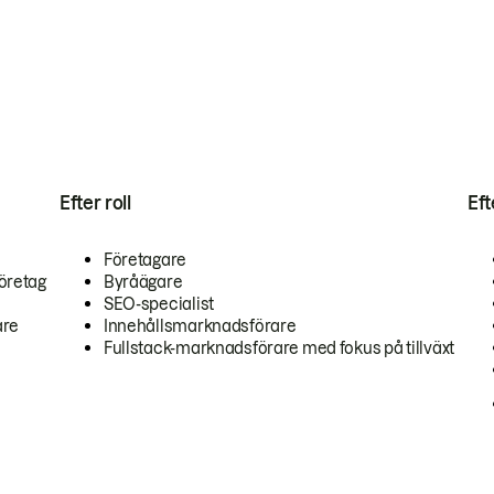
Efter roll
Ef
Företagare
öretag
Byråägare
SEO-specialist
are
Innehållsmarknadsförare
Fullstack-marknadsförare med fokus på tillväxt