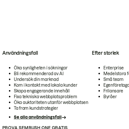
Användningsfall
Efter storlek
Öka synligheten i sökningar
Enterprise
Bli rekommenderad av AI
Medelstora f
Undersök din marknad
Små team
Kom i kontakt med lokala kunder
Egenföretag
Skapa engagerande innehåll
Frilansare
Fixa tekniska webbplatsproblem
Byråer
Öka auktoriteten utanför webbplatsen
Ta fram kundstrategier
Se alla användningsfall
PROVA SEMRUSH ONE GRATIS