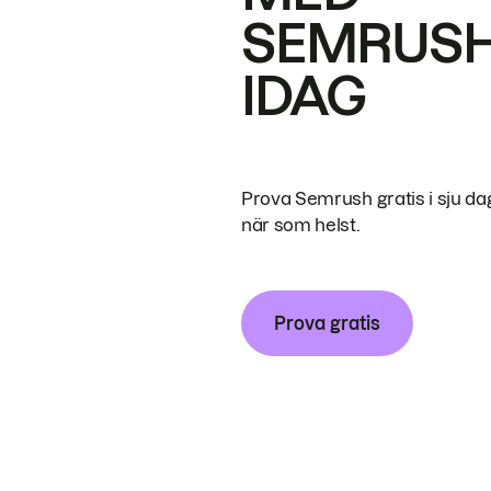
SEMRUS
IDAG
Prova Semrush gratis i sju da
när som helst.
Prova gratis