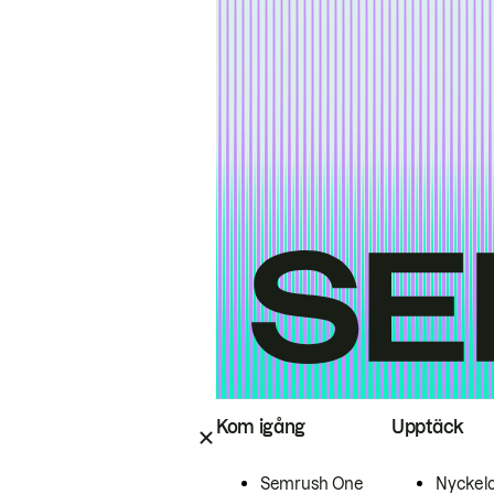
Kom igång
Upptäck
Semrush One
Nyckel