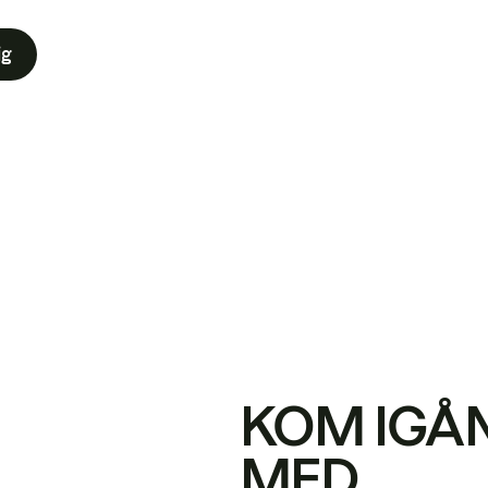
ig
KOM IGÅ
MED