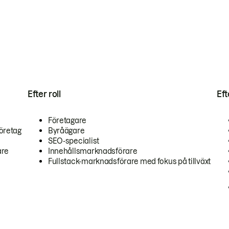
Efter roll
Ef
Företagare
öretag
Byråägare
SEO-specialist
are
Innehållsmarknadsförare
Fullstack-marknadsförare med fokus på tillväxt