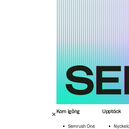
Kom igång
Upptäck
Semrush One
Nyckel