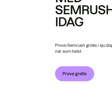
SEMRUS
IDAG
Prova Semrush gratis i sju da
när som helst.
Prova gratis