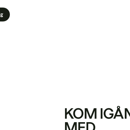
ig
KOM IGÅ
MED