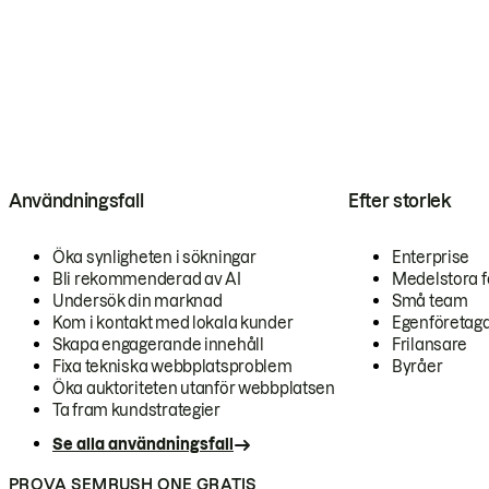
Användningsfall
Efter storlek
Öka synligheten i sökningar
Enterprise
Bli rekommenderad av AI
Medelstora f
Undersök din marknad
Små team
Kom i kontakt med lokala kunder
Egenföretag
Skapa engagerande innehåll
Frilansare
Fixa tekniska webbplatsproblem
Byråer
Öka auktoriteten utanför webbplatsen
Ta fram kundstrategier
Se alla användningsfall
PROVA SEMRUSH ONE GRATIS