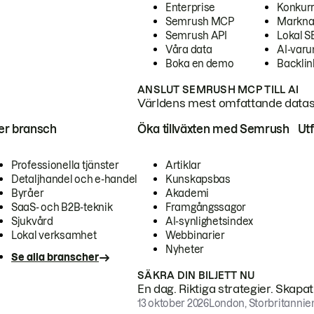
Enterprise
Konkur
Semrush MCP
Markna
Semrush API
Lokal 
Våra data
AI-var
Boka en demo
Backlin
ANSLUT SEMRUSH MCP TILL AI
Världens mest omfattande dataset
ter bransch
Öka tillväxten med Semrush
Ut
Professionella tjänster
Artiklar
Detaljhandel och e-handel
Kunskapsbas
Byråer
Akademi
SaaS- och B2B-teknik
Framgångssagor
Sjukvård
AI-synlighetsindex
Lokal verksamhet
Webbinarier
Nyheter
Se alla branscher
SÄKRA DIN BILJETT NU
En dag. Riktiga strategier. Skapa
13 oktober 2026
London, Storbritannie