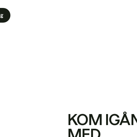
ig
KOM IGÅ
MED