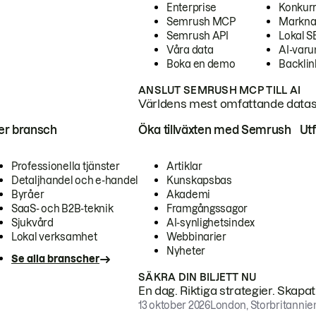
Enterprise
Konkur
Semrush MCP
Markna
Semrush API
Lokal 
Våra data
AI-var
Boka en demo
Backlin
ANSLUT SEMRUSH MCP TILL AI
Världens mest omfattande dataset
ter bransch
Öka tillväxten med Semrush
Ut
Professionella tjänster
Artiklar
Detaljhandel och e-handel
Kunskapsbas
Byråer
Akademi
SaaS- och B2B-teknik
Framgångssagor
Sjukvård
AI-synlighetsindex
Lokal verksamhet
Webbinarier
Nyheter
Se alla branscher
SÄKRA DIN BILJETT NU
En dag. Riktiga strategier. Skapa
13 oktober 2026
London, Storbritannie