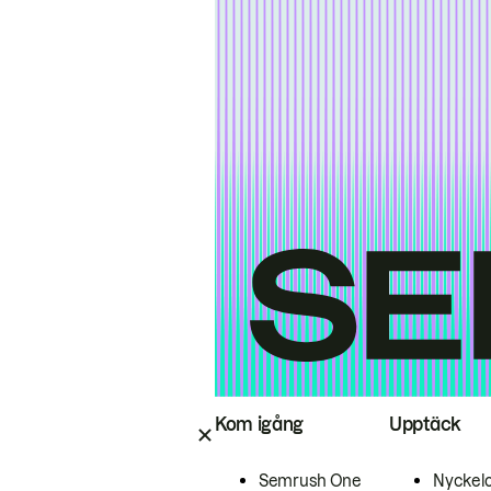
Kom igång
Upptäck
Semrush One
Nyckel