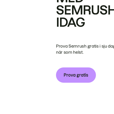
SEMRUS
IDAG
Prova Semrush gratis i sju da
när som helst.
Prova gratis