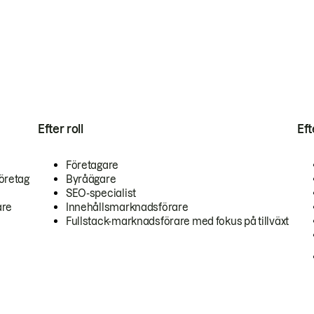
Efter roll
Ef
Företagare
öretag
Byråägare
SEO-specialist
are
Innehållsmarknadsförare
Fullstack-marknadsförare med fokus på tillväxt