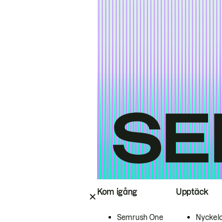
Kom igång
Upptäck
Semrush One
Nyckel