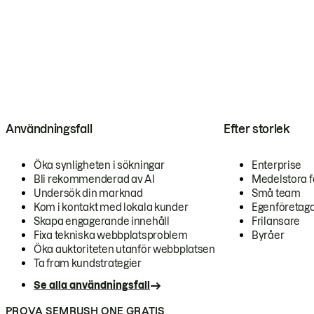
Användningsfall
Efter storlek
Öka synligheten i sökningar
Enterprise
Bli rekommenderad av AI
Medelstora f
Undersök din marknad
Små team
Kom i kontakt med lokala kunder
Egenföretag
Skapa engagerande innehåll
Frilansare
Fixa tekniska webbplatsproblem
Byråer
Öka auktoriteten utanför webbplatsen
Ta fram kundstrategier
Se alla användningsfall
PROVA SEMRUSH ONE GRATIS