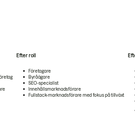
Efter roll
Ef
Företagare
öretag
Byråägare
SEO-specialist
are
Innehållsmarknadsförare
Fullstack-marknadsförare med fokus på tillväxt