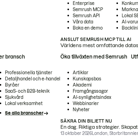
Enterprise
Konkur
Semrush MCP
Markna
Semrush API
Lokal 
Våra data
AI-var
Boka en demo
Backlin
ANSLUT SEMRUSH MCP TILL AI
Världens mest omfattande dataset
ter bransch
Öka tillväxten med Semrush
Ut
Professionella tjänster
Artiklar
Detaljhandel och e-handel
Kunskapsbas
Byråer
Akademi
SaaS- och B2B-teknik
Framgångssagor
Sjukvård
AI-synlighetsindex
Lokal verksamhet
Webbinarier
Nyheter
Se alla branscher
SÄKRA DIN BILJETT NU
En dag. Riktiga strategier. Skapa
13 oktober 2026
London, Storbritannie