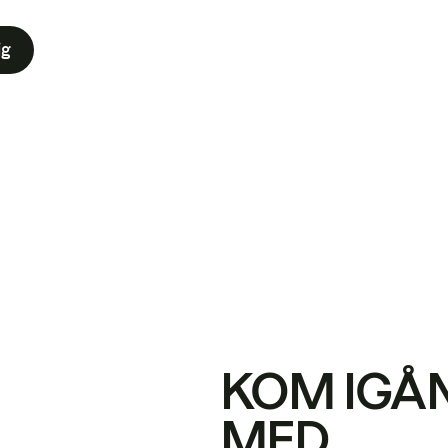
ig
KOM IGÅ
MED