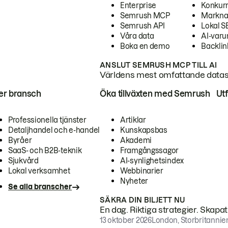
Enterprise
Konkur
Semrush MCP
Markna
Semrush API
Lokal 
Våra data
AI-var
Boka en demo
Backlin
ANSLUT SEMRUSH MCP TILL AI
Världens mest omfattande dataset
ter bransch
Öka tillväxten med Semrush
Ut
Professionella tjänster
Artiklar
Detaljhandel och e-handel
Kunskapsbas
Byråer
Akademi
SaaS- och B2B-teknik
Framgångssagor
Sjukvård
AI-synlighetsindex
Lokal verksamhet
Webbinarier
Nyheter
Se alla branscher
SÄKRA DIN BILJETT NU
En dag. Riktiga strategier. Skapa
13 oktober 2026
London, Storbritannie