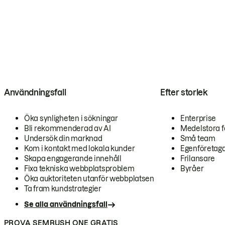
Användningsfall
Efter storlek
Öka synligheten i sökningar
Enterprise
Bli rekommenderad av AI
Medelstora f
Undersök din marknad
Små team
Kom i kontakt med lokala kunder
Egenföretag
Skapa engagerande innehåll
Frilansare
Fixa tekniska webbplatsproblem
Byråer
Öka auktoriteten utanför webbplatsen
Ta fram kundstrategier
Se alla användningsfall
PROVA SEMRUSH ONE GRATIS