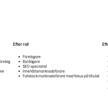
Efter roll
Ef
Företagare
öretag
Byråägare
SEO-specialist
are
Innehållsmarknadsförare
Fullstack-marknadsförare med fokus på tillväxt