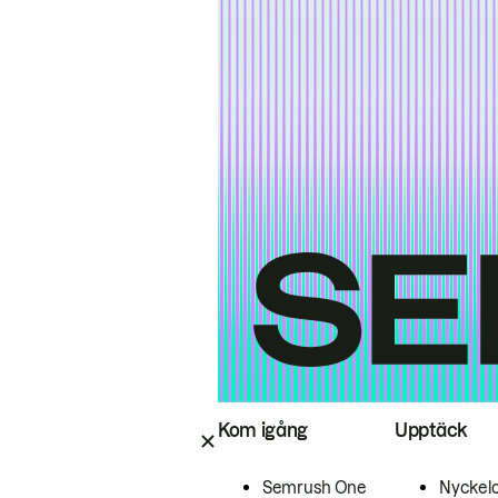
Kom igång
Upptäck
Semrush One
Nyckel