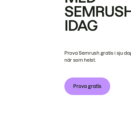
SEMRUS
IDAG
Prova Semrush gratis i sju da
när som helst.
Prova gratis