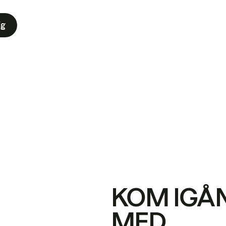
ig
KOM IGÅ
MED