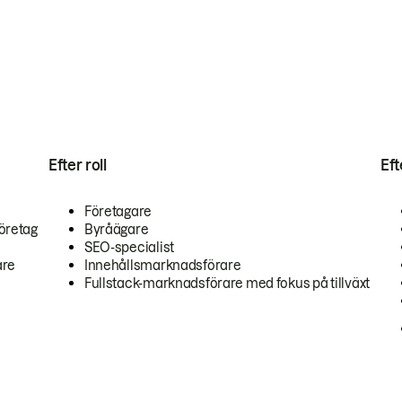
Efter roll
Ef
Företagare
öretag
Byråägare
SEO-specialist
are
Innehållsmarknadsförare
Fullstack-marknadsförare med fokus på tillväxt