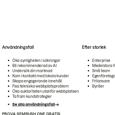
Användningsfall
Efter storlek
Öka synligheten i sökningar
Enterprise
Bli rekommenderad av AI
Medelstora f
Undersök din marknad
Små team
Kom i kontakt med lokala kunder
Egenföretag
Skapa engagerande innehåll
Frilansare
Fixa tekniska webbplatsproblem
Byråer
Öka auktoriteten utanför webbplatsen
Ta fram kundstrategier
Se alla användningsfall
PROVA SEMRUSH ONE GRATIS