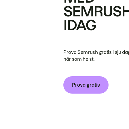
SEMRUS
IDAG
Prova Semrush gratis i sju da
när som helst.
Prova gratis