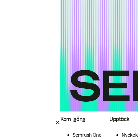
Kom igång
Upptäck
Semrush One
Nyckel