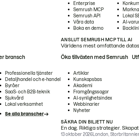
Enterprise
Konkur
Semrush MCP
Markna
Semrush API
Lokal 
Våra data
AI-var
Boka en demo
Backlin
ANSLUT SEMRUSH MCP TILL AI
Världens mest omfattande dataset
ter bransch
Öka tillväxten med Semrush
Ut
Professionella tjänster
Artiklar
Detaljhandel och e-handel
Kunskapsbas
Byråer
Akademi
SaaS- och B2B-teknik
Framgångssagor
Sjukvård
AI-synlighetsindex
Lokal verksamhet
Webbinarier
Nyheter
Se alla branscher
SÄKRA DIN BILJETT NU
En dag. Riktiga strategier. Skapa
13 oktober 2026
London, Storbritannie