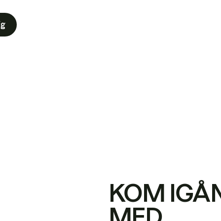
ig
KOM IGÅ
MED