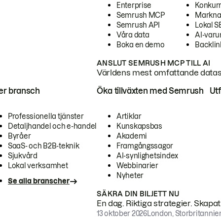
Enterprise
Konkur
Semrush MCP
Markna
Semrush API
Lokal 
Våra data
AI-var
Boka en demo
Backlin
ANSLUT SEMRUSH MCP TILL AI
Världens mest omfattande dataset
ter bransch
Öka tillväxten med Semrush
Ut
Professionella tjänster
Artiklar
Detaljhandel och e-handel
Kunskapsbas
Byråer
Akademi
SaaS- och B2B-teknik
Framgångssagor
Sjukvård
AI-synlighetsindex
Lokal verksamhet
Webbinarier
Nyheter
Se alla branscher
SÄKRA DIN BILJETT NU
En dag. Riktiga strategier. Skapa
13 oktober 2026
London, Storbritannie