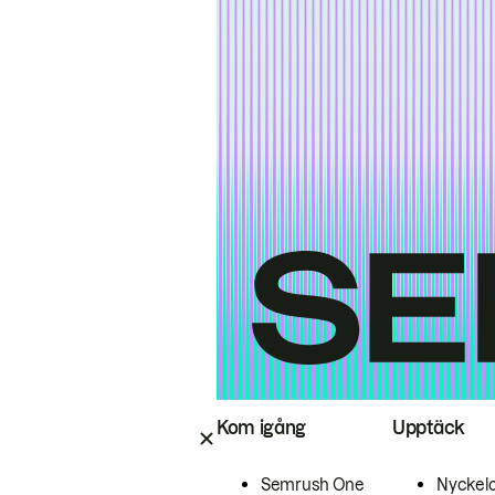
Kom igång
Upptäck
Semrush One
Nyckel