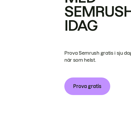
SEMRUS
IDAG
Prova Semrush gratis i sju da
när som helst.
Prova gratis