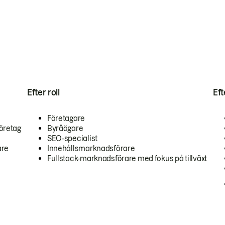
Efter roll
Ef
Företagare
öretag
Byråägare
SEO-specialist
are
Innehållsmarknadsförare
Fullstack-marknadsförare med fokus på tillväxt