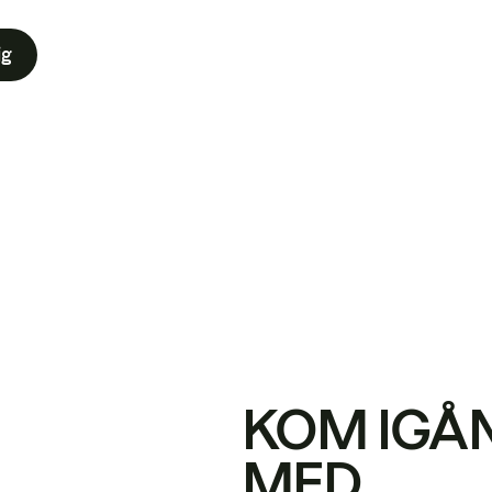
ig
KOM IGÅ
MED