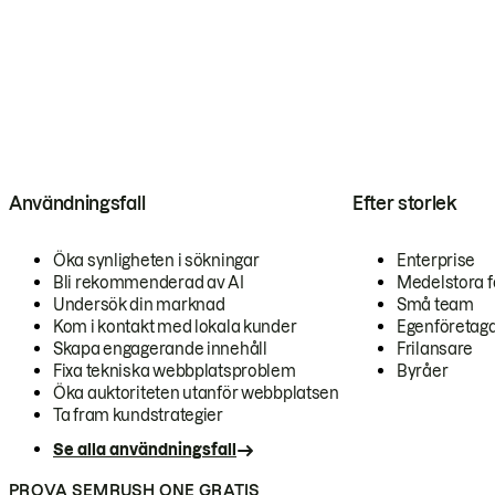
Användningsfall
Efter storlek
Öka synligheten i sökningar
Enterprise
Bli rekommenderad av AI
Medelstora f
Undersök din marknad
Små team
Kom i kontakt med lokala kunder
Egenföretag
Skapa engagerande innehåll
Frilansare
Fixa tekniska webbplatsproblem
Byråer
Öka auktoriteten utanför webbplatsen
Ta fram kundstrategier
Se alla användningsfall
PROVA SEMRUSH ONE GRATIS