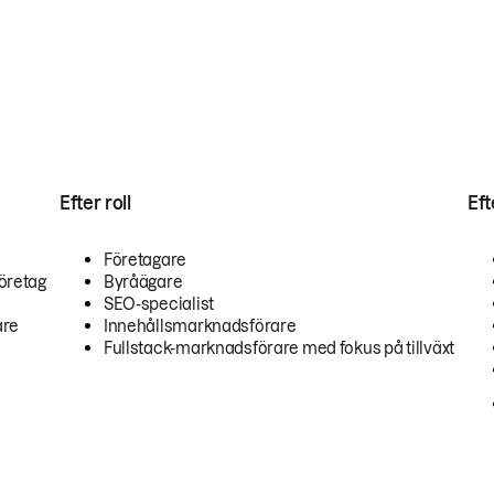
Efter roll
Ef
Företagare
öretag
Byråägare
SEO-specialist
are
Innehållsmarknadsförare
Fullstack-marknadsförare med fokus på tillväxt