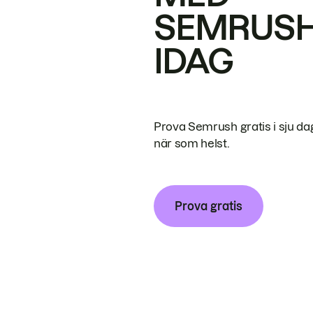
SEMRUS
IDAG
Prova Semrush gratis i sju da
när som helst.
Prova gratis