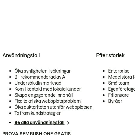
Användningsfall
Efter storlek
Öka synligheten i sökningar
Enterprise
Bli rekommenderad av AI
Medelstora f
Undersök din marknad
Små team
Kom i kontakt med lokala kunder
Egenföretag
Skapa engagerande innehåll
Frilansare
Fixa tekniska webbplatsproblem
Byråer
Öka auktoriteten utanför webbplatsen
Ta fram kundstrategier
Se alla användningsfall
PROVA SEMRUSH ONE GRATIS