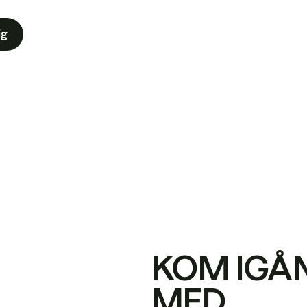
ig
KOM IGÅ
MED