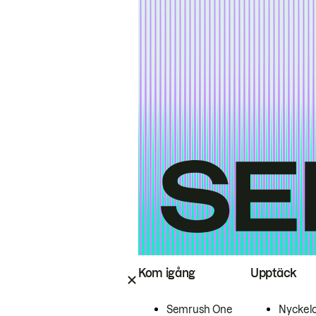
Kom igång
Upptäck
Semrush One
Nyckel