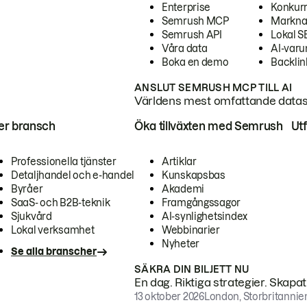
Enterprise
Konkur
Semrush MCP
Markna
Semrush API
Lokal 
Våra data
AI-var
Boka en demo
Backlin
ANSLUT SEMRUSH MCP TILL AI
Världens mest omfattande dataset
ter bransch
Öka tillväxten med Semrush
Ut
Professionella tjänster
Artiklar
Detaljhandel och e-handel
Kunskapsbas
Byråer
Akademi
SaaS- och B2B-teknik
Framgångssagor
Sjukvård
AI-synlighetsindex
Lokal verksamhet
Webbinarier
Nyheter
Se alla branscher
SÄKRA DIN BILJETT NU
En dag. Riktiga strategier. Skapa
13 oktober 2026
London, Storbritannie