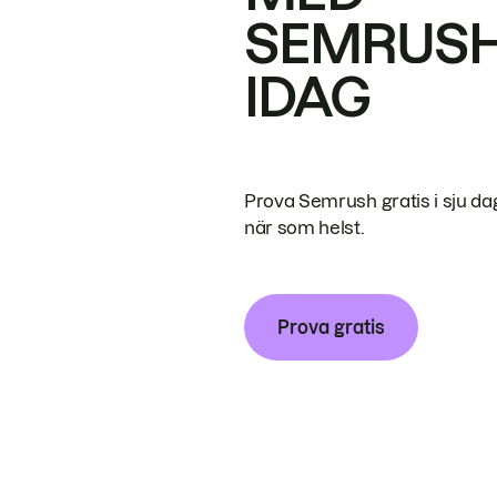
SEMRUS
IDAG
Prova Semrush gratis i sju da
när som helst.
Prova gratis