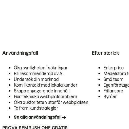
Användningsfall
Efter storlek
Öka synligheten i sökningar
Enterprise
Bli rekommenderad av AI
Medelstora f
Undersök din marknad
Små team
Kom i kontakt med lokala kunder
Egenföretag
Skapa engagerande innehåll
Frilansare
Fixa tekniska webbplatsproblem
Byråer
Öka auktoriteten utanför webbplatsen
Ta fram kundstrategier
Se alla användningsfall
PROVA SEMRUSH ONE GRATIS