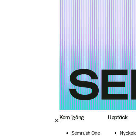
Kom igång
Upptäck
Semrush One
Nyckel