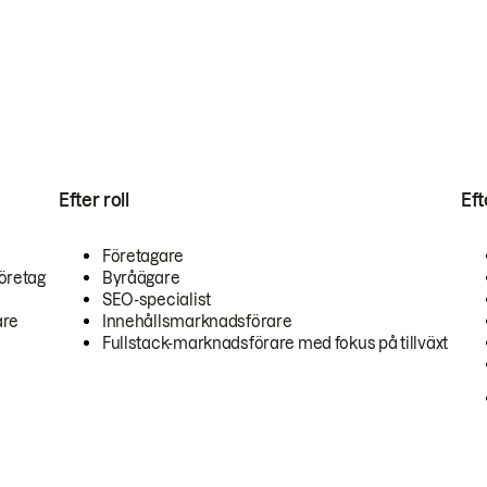
Efter roll
Ef
Företagare
öretag
Byråägare
SEO-specialist
are
Innehållsmarknadsförare
Fullstack-marknadsförare med fokus på tillväxt