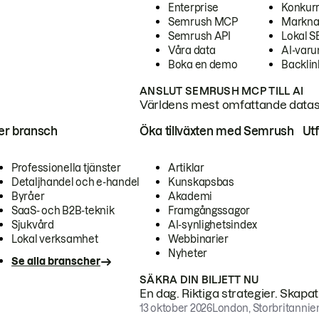
Enterprise
Konkur
Semrush MCP
Markna
Semrush API
Lokal 
Våra data
AI-var
Boka en demo
Backlin
ANSLUT SEMRUSH MCP TILL AI
Världens mest omfattande dataset
ter bransch
Öka tillväxten med Semrush
Ut
Professionella tjänster
Artiklar
Detaljhandel och e-handel
Kunskapsbas
Byråer
Akademi
SaaS- och B2B-teknik
Framgångssagor
Sjukvård
AI-synlighetsindex
Lokal verksamhet
Webbinarier
Nyheter
Se alla branscher
SÄKRA DIN BILJETT NU
En dag. Riktiga strategier. Skapa
13 oktober 2026
London, Storbritannie