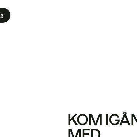
ig
KOM IGÅ
MED